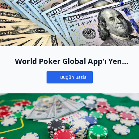
World Poker Global App'ı Yeni
Online Poker Eviniz Yapın
Bugün Başla
Notifications