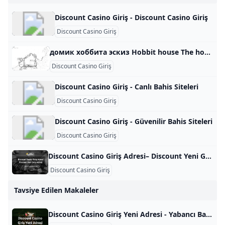
Discount Casino Giriş - Discount Casino Giriş
Discount Casino Giriş
домик хоббита эскиз Hobbit house The hobbit Earth sheltered Türkiye’nin Discount Casino sitesi, bonus kampanyaları, giriş linkleri, yeni adres ve güncel linkler, nakit iade ve freespinler bu sitededir.
Discount Casino Giriş
Discount Casino Giriş - Canlı Bahis Siteleri
Discount Casino Giriş
Discount Casino Giriş - Güvenilir Bahis Siteleri
Discount Casino Giriş
Discount Casino Giriş Adresi– Discount Yeni Giriş Adresi - Canlı Bahis ve Casino Bilgi Discount Casino giriş adresi, yabancı komisyonlara ait alan adıyla hizmetlerini sunduğundan dolayı belirli zaman aralıklarında engellenir. Türkiye’de ve dünya genelindeki belirli ülkelerde bahis, casino ya da buna benzer içerikler bulunduran siteler engellenir. Engellenmesindeki temel faktör, yasal prosedürler gereğince kabul edilmemesinden kaynaklanmaktadır. Platformlardan bazıları, Türkiye’deki yasaklardan dolayı tekrardan yeni sayfa açmayıp yasak olmayan ülkelerde üyeleri ile devam ediyor. Fakat bazı siteler ise adresini günceller ve üyelerini kaybetmeden içeriklerini sunmaya devam eder. Bu siteler içerisinde, Discount Casino platformu da gelir.
Discount Casino Giriş
Tavsiye Edilen Makaleler
Discount Casino Giriş Yeni Adresi - Yabancı Bahis Siteleri 2022 Discount Casino giriş yeni adresi nedir? Discount Casino neden adresini güncelledi? Discount Casino mobil giriş nasıl olur? Bahis tutkunları Discount Casino giriş yeni adresi üzerinden hizmet vermeye devam ediyor. Sitenin yeni adres belirlemesinin nedeni ana sayfasının BTK tarafından engellenmesidir. Casino işletmesi engellenme işlemlerinden sonra kullanıcılarını mağdur etmemek adına yeni alan adresi belirler. Google Chrome tarayıcısında yer alan arama motoruna güncel giriş adresini yazmanız gerekiyor. Giriş işlemlerinde sorun yaşayanlar Opera tarayıcısındaki VPN sekmesine tıklamalı.