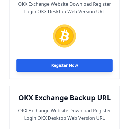
OKX Exchange Website Download Register
Login OKX Desktop Web Version URL
Register Now
OKX Exchange Backup URL
OKX Exchange Website Download Register
Login OKX Desktop Web Version URL