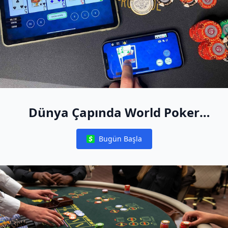
Dünya Çapında World Poker
Free App Canlı Etkinliklerine
Bugün Başla
Katılma Şansı Kazanın
Notifications