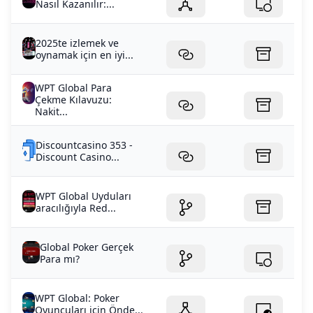
Nasıl Kazanılır:...
2025te izlemek ve
oynamak için en iyi...
WPT Global Para
Çekme Kılavuzu:
Nakit...
Discountcasino 353 -
Discount Casino...
WPT Global Uyduları
aracılığıyla Red...
Global Poker Gerçek
Para mı?
WPT Global: Poker
Oyuncuları için Önde...