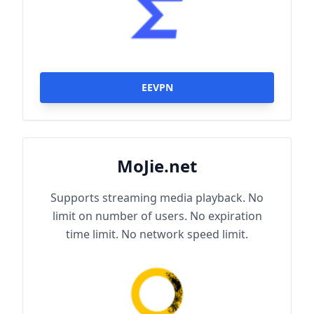
EEVPN
MoJie.net
Supports streaming media playback. No
limit on number of users. No expiration
time limit. No network speed limit.