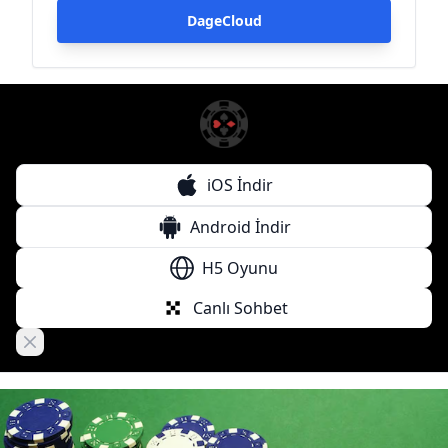
DageCloud
iOS İndir
Android İndir
H5 Oyunu
Canlı Sohbet
Close banner