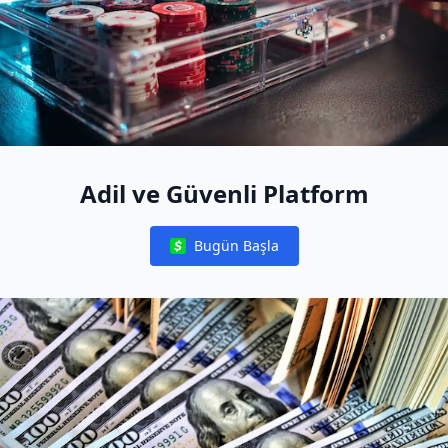
Adil ve Güvenli Platform
Bugün Başla
Notifications