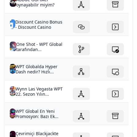
oynayabilir miyim?
Discount Casino Bonus
- Discount Casino
One Shot - WPT Global
tarafından...
WPT Globalda Hyper
Dash nedir? Hızlı...
Wynn Las Vegasta WPT
22. Sezon Yılın...
WPT Global En Yeni
Promosyon: Bazı Ek...
Çevrimiçi Blackjackte