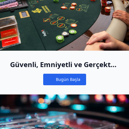
Güvenli, Emniyetli ve Gerçekten
Eğlenceli
Bugün Başla
Notifications