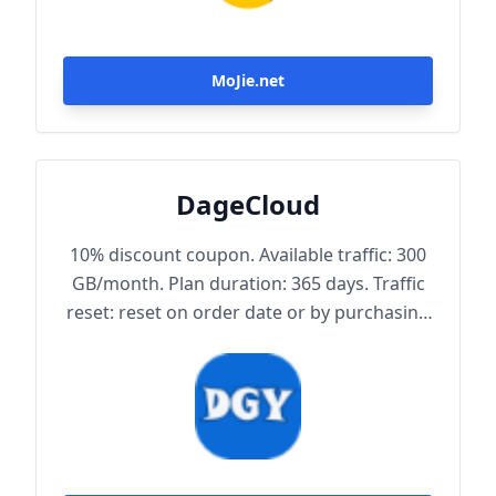
MoJie.net
DageCloud
10% discount coupon. Available traffic: 300
GB/month. Plan duration: 365 days. Traffic
reset: reset on order date or by purchasing
traffic package. Maximum achievable
bandwidth: 1000 Mbps. Node protocol:
Trojan.