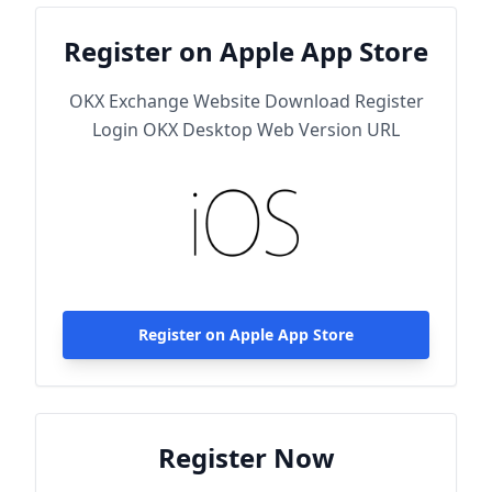
Register on Apple App Store
OKX Exchange Website Download Register
Login OKX Desktop Web Version URL
Register on Apple App Store
Register Now