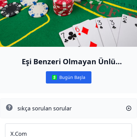
Eşi Benzeri Olmayan Ünlü
Masaları
Bugün Başla
Notifications
sıkça sorulan sorular
X.com