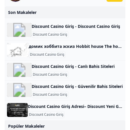
Son Makaleler
Discount Casino Giriş - Discount Casino Giriş
Discount Casino Giriş
домик хоббита эскиз Hobbit house The hobbit Earth sheltered Türkiye’nin Discount Casino sitesi, bonus kampanyaları, giriş linkleri, yeni adres ve güncel linkler, nakit iade ve freespinler bu sitededir.
Discount Casino Giriş
Discount Casino Giriş - Canlı Bahis Siteleri
Discount Casino Giriş
Discount Casino Giriş - Güvenilir Bahis Siteleri
Discount Casino Giriş
Discount Casino Giriş Adresi– Discount Yeni Giriş Adresi - Canlı Bahis ve Casino Bilgi Discount Casino giriş adresi, yabancı komisyonlara ait alan adıyla hizmetlerini sunduğundan dolayı belirli zaman aralıklarında engellenir. Türkiye’de ve dünya genelindeki belirli ülkelerde bahis, casino ya da buna benzer içerikler bulunduran siteler engellenir. Engellenmesindeki temel faktör, yasal prosedürler gereğince kabul edilmemesinden kaynaklanmaktadır. Platformlardan bazıları, Türkiye’deki yasaklardan dolayı tekrardan yeni sayfa açmayıp yasak olmayan ülkelerde üyeleri ile devam ediyor. Fakat bazı siteler ise adresini günceller ve üyelerini kaybetmeden içeriklerini sunmaya devam eder. Bu siteler içerisinde, Discount Casino platformu da gelir.
Discount Casino Giriş
Popüler Makaleler