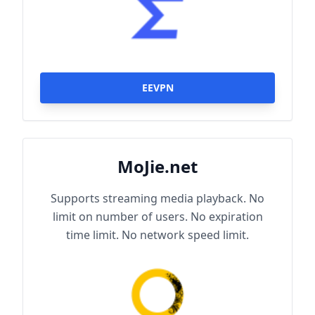
EEVPN
MoJie.net
Supports streaming media playback. No
limit on number of users. No expiration
time limit. No network speed limit.