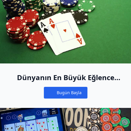
Dünyanın En Büyük Eğlence
Amaçlı Nakit Oyun Oyuncu
Bugün Başla
Havuzuna Katılın
Notifications