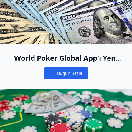
World Poker Global App'ı Yeni
Online Poker Eviniz Yapın
Bugün Başla
Notifications