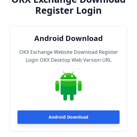
Register Login
Android Download
OKX Exchange Website Download Register
Login OKX Desktop Web Version URL
Android Download