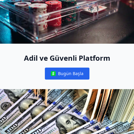
Adil ve Güvenli Platform
Bugün Başla
Notifications