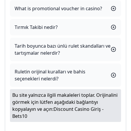
What is promotional voucher in casino?
Tırmık Takibi nedir?
Tarih boyunca bazı ünlü rulet skandalları ve
tartışmalar nelerdir?
Ruletin orijinal kuralları ve bahis
seçenekleri nelerdi?
Bu site yalnızca ilgili makaleleri toplar. Orijinalini
görmek için lütfen aşağıdaki bağlantıyı
kopyalayın ve açın:
Discount Casino Giriş -
Bets10