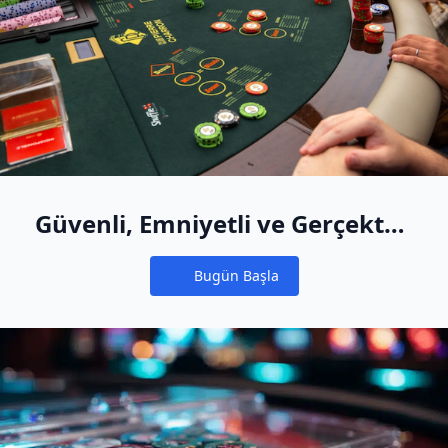
Güvenli, Emniyetli ve Gerçekten
Eğlenceli
Bugün Başla
Notifications