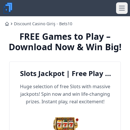
Ope
Discount Casino Giriş - Bets10
Home
FREE Games to Play –
Download Now & Win Big!
Slots Jackpot | Free Play &
Win Big
Huge selection of free Slots with massive
jackpots! Spin now and win life-changing
prizes. Instant play, real excitement!