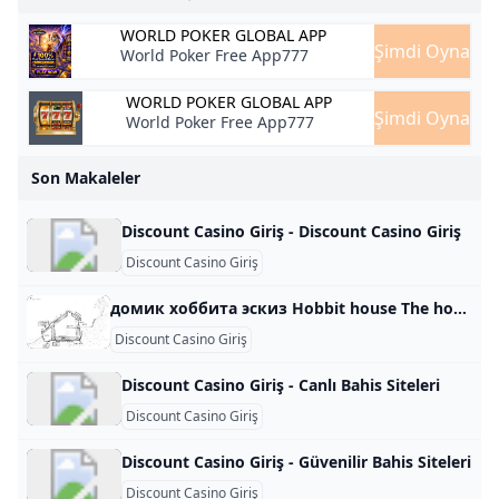
WORLD POKER GLOBAL APP
Şimdi Oyna
World Poker Free App777
WORLD POKER GLOBAL APP
Şimdi Oyna
World Poker Free App777
Son Makaleler
Discount Casino Giriş - Discount Casino Giriş
Discount Casino Giriş
домик хоббита эскиз Hobbit house The hobbit Earth sheltered Türkiye’nin Discount Casino sitesi, bonus kampanyaları, giriş linkleri, yeni adres ve güncel linkler, nakit iade ve freespinler bu sitededir.
Discount Casino Giriş
Discount Casino Giriş - Canlı Bahis Siteleri
Discount Casino Giriş
Discount Casino Giriş - Güvenilir Bahis Siteleri
Discount Casino Giriş