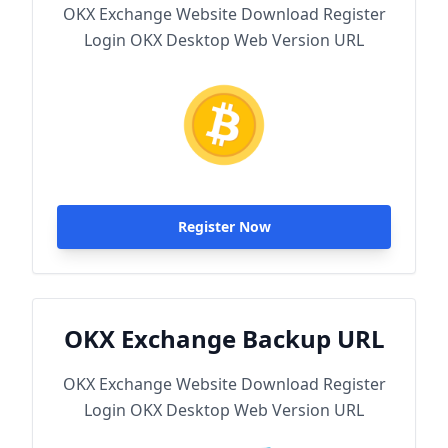
OKX Exchange Website Download Register
Login OKX Desktop Web Version URL
Register Now
OKX Exchange Backup URL
OKX Exchange Website Download Register
Login OKX Desktop Web Version URL