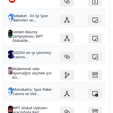
bahis Discount Casino bahis oyna Discount Casino bahis
yap Discount Casino bahisleri discount casino bedava
bahis Discount Casino bonus Discount Casino canlı
Sekabet - En İyi Spor
bahis Discount Casino canlı bahisler discount casino
Bahisleri ve...
canlı casino Discount Casino canlı destek Discount
casino dünya kupası Discount Casino giriş discount
Golden Bounty
casino güncel adresi discount casino güncel giriş
Şampiyonası: WPT
Globalde...
Discount Casino indir Discount casino kampanya
discount casino kayıt ol Discount Casino mobil Discount
Casino mobil bahis Discount Casino mobile Discount
2025in en iyi çevrimiçi
casino...
Casino ne demek discount casino nedir discount casino
oyna Discount Casino spor bahisleri discount casino tv
Discount casino vip programı Discount casino yüksek
Mükemmel seks
oyuncağını seçmek için
oranlar Discountcasino discountcasino giriş
bir...
Discountcasino527 Discountcasino528
Discountcasino529 Discountcasino550
Monobahis: Spor Poker
Discountcasino551 Discountcasino552
Casino ve Slot...
Discountcasino553 Discountcasino554
Discountcasino624 Discountcasino625
Discountcasino626 Discountcasino627
WPT Global Uyduları
aracılığıyla Red...
Discountcasino628 discounttvizle dünya kupası EURO