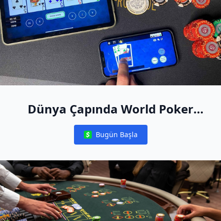
Dünya Çapında World Poker
Free App Canlı Etkinliklerine
Bugün Başla
Katılma Şansı Kazanın
Notifications