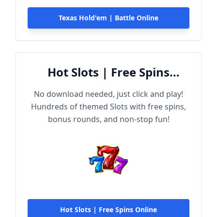
Texas Hold'em | Battle Online
Hot Slots | Free Spins
Online
No download needed, just click and play!
Hundreds of themed Slots with free spins,
bonus rounds, and non-stop fun!
Hot Slots | Free Spins Online