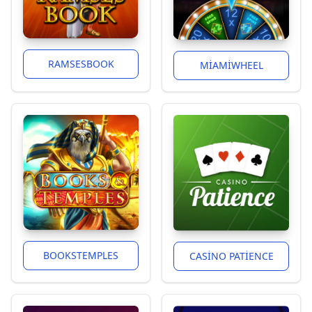
RAMSESBOOK
MIAMIWHEEL
BOOKSTEMPLES
CASINO PATIENCE