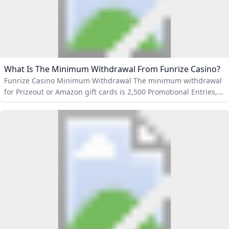
What Is The Minimum Withdrawal From Funrize Casino?
Funrize Casino Minimum Withdrawal The minimum withdrawal
for Prizeout or Amazon gift cards is 2,500 Promotional Entries,
redeemable for $25. Meanwhile, the minimum requirement for
bank transfers or PayPal redemptions is 10,000 Promotional
Entries, redeemable for $100.