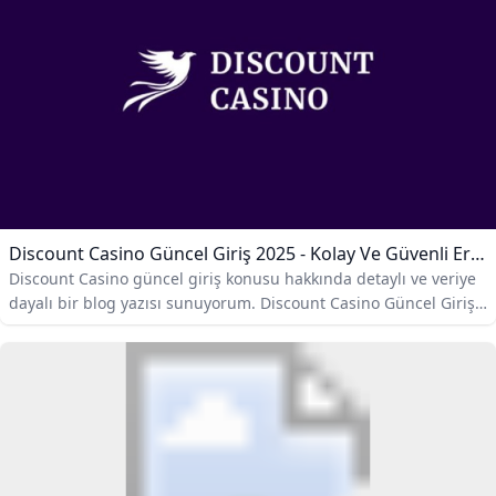
destek sunması, bonus şartlarını gizlememesi ve sorumlu oyun
araçları bulundurması da güven seviyesini artırır. Güvenilir site
nasıl anlaşılır? Bir casino sitesini değerlendirirken ilk bakılması
gereken şey lisans bilgisidir. Lisans numarası, denetleyen
kurum ve kullanım şartları açık şekilde gösteriliyorsa site daha
şeffaftır.
Discount Casino Güncel Giriş 2025 - Kolay Ve Güvenli Erişim
Discount Casino güncel giriş konusu hakkında detaylı ve veriye
dayalı bir blog yazısı sunuyorum. Discount Casino Güncel Giriş
ve 2025 Yılı Rehberi Güncel Giriş Adresleri ve Erişim Yöntemleri
Detayları 2025 yılında Discount Casino’ya hızlı ve kesintisiz
erişim sağlamak için güncel giriş adreslerinin takip edilmesi
zorunludur. Türkiye’de BTK engellemeleri nedeniyle casino
siteleri sık sık adres değişikliğine gider. Discount Casino da bu
kapsamda farklı alternatif adresler sunmaktadır. Örneğin, 2024
ve 2025 yıllarında Discountcasino171.