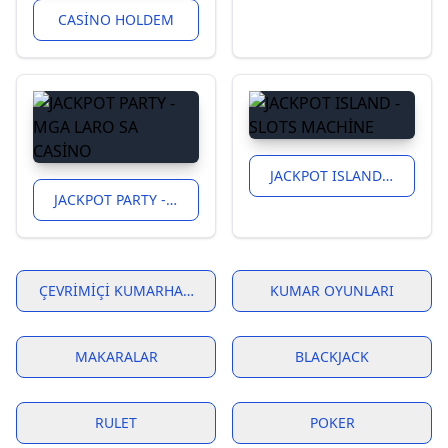
CASINO HOLDEM
JACKPOT ISLAND - SLOTS MACHINE
JACKPOT PARTY - MGA LARO SA CASINO
ÇEVRIMIÇI KUMARHANE
KUMAR OYUNLARI
MAKARALAR
BLACKJACK
RULET
POKER