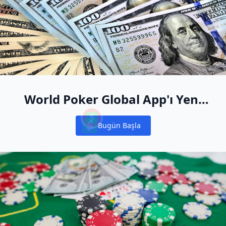
World Poker Global App'ı Yeni
Online Poker Eviniz Yapın
Bugün Başla
Notifications