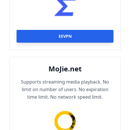
EEVPN
MoJie.net
Supports streaming media playback. No
limit on number of users. No expiration
time limit. No network speed limit.