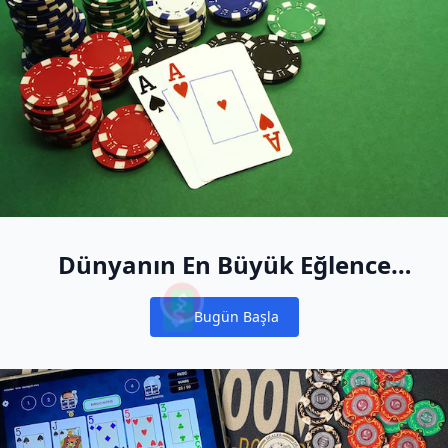
Dünyanın En Büyük Eğlence
Amaçlı Nakit Oyun Oyuncu
Bugün Başla
Havuzuna Katılın
Notifications