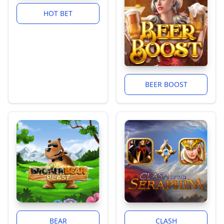
HOT BET
BEER BOOST
BEAR
CLASH