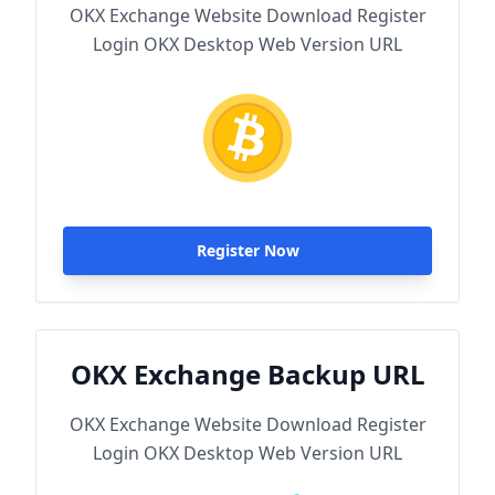
OKX Exchange Website Download Register
Login OKX Desktop Web Version URL
Register Now
OKX Exchange Backup URL
OKX Exchange Website Download Register
Login OKX Desktop Web Version URL