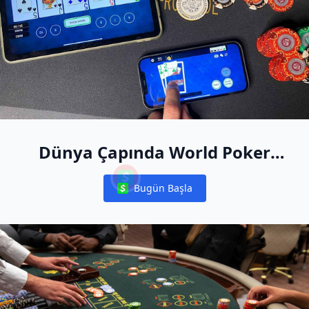
Dünya Çapında World Poker
Free App Canlı Etkinliklerine
Bugün Başla
Katılma Şansı Kazanın
Notifications