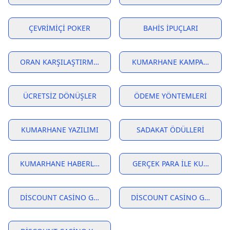
ÇEVRIMIÇI POKER
BAHIS İPUÇLARI
ORAN KARŞILAŞTIRMASI
KUMARHANE KAMPANYALAR
ÜCRETSIZ DÖNÜŞLER
ÖDEME YÖNTEMLERI
KUMARHANE YAZILIMI
SADAKAT ÖDÜLLERI
KUMARHANE HABERLERI
GERÇEK PARA İLE KUMAR
DISCOUNT CASINO GIRIŞ
DISCOUNT CASINO GÜNCEL 