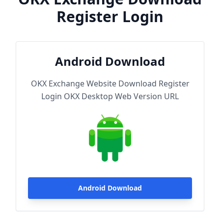
Register Login
Android Download
OKX Exchange Website Download Register
Login OKX Desktop Web Version URL
Android Download