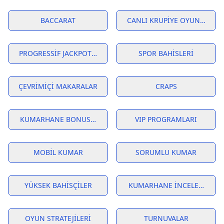
BACCARAT
CANLI KRUPIYE OYUNLARI
PROGRESSIF JACKPOTLAR
SPOR BAHISLERI
ÇEVRIMIÇI MAKARALAR
CRAPS
KUMARHANE BONUSLARI
VIP PROGRAMLARI
MOBIL KUMAR
SORUMLU KUMAR
YÜKSEK BAHISÇILER
KUMARHANE İNCELEMELERI
OYUN STRATEJILERI
TURNUVALAR