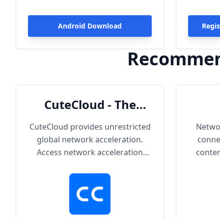
Android Download
Regis
Recommend
CuteCloud - The
Cutest Cloud
CuteCloud provides unrestricted
Networ
global network acceleration.
conne
Access network acceleration
conten
services connected with
hundreds of content providers
worldwide. With up to 2000Mbps
single-line access capacity and
1000+ high-speed servers