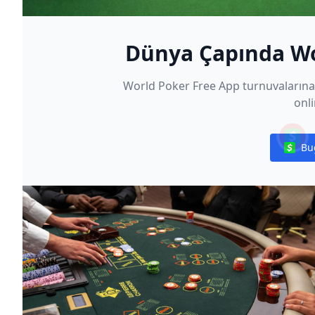
Dünya Çapında Wo
Canlı Etkinlikle
World Poker Free App turnuvalarına 
Ka
onli
Bu
Notifi