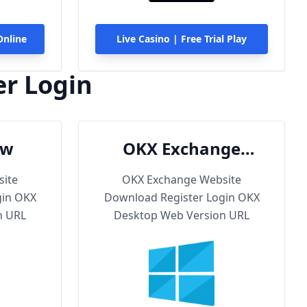
Online
Live Casino | Free Trial Play
r Login
ow
OKX Exchange
Backup URL
ite
OKX Exchange Website
gin OKX
Download Register Login OKX
n URL
Desktop Web Version URL