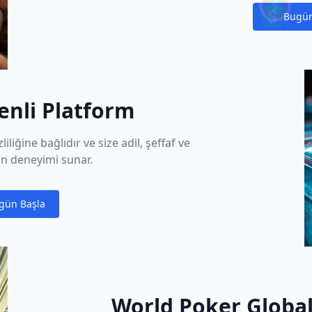
Bugün
Notificati
enli Platform
iliğine bağlıdır ve size adil, şeffaf ve
un deneyimi sunar.
gün Başla
cations
World Poker Global