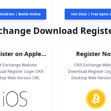
 Hold'em | Battle Online
Hot Slots | Free Spins 
change Download Registe
ister on Apple
Register N
App Store
X Exchange Website
OKX Exchange Webs
ad Register Login OKX
Download Register Lo
top Web Version URL
Desktop Web Versio