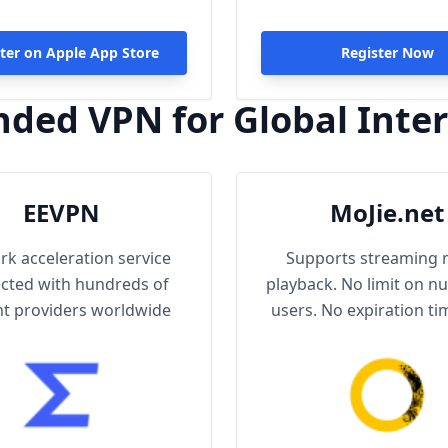
ter on Apple App Store
Register Now
ed VPN for Global Inter
EEVPN
MoJie.net
k acceleration service
Supports streaming 
cted with hundreds of
playback. No limit on n
t providers worldwide
users. No expiration tim
No network speed li