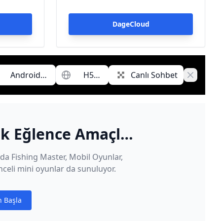
DageCloud
Android
H5
Canlı Sohbet
Close ba
İndir
Oyunu
k Eğlence Amaçlı
 Havuzuna Katılın
da Fishing Master, Mobil Oyunlar,
enceli mini oyunlar da sunuluyor.
 Başla
ons