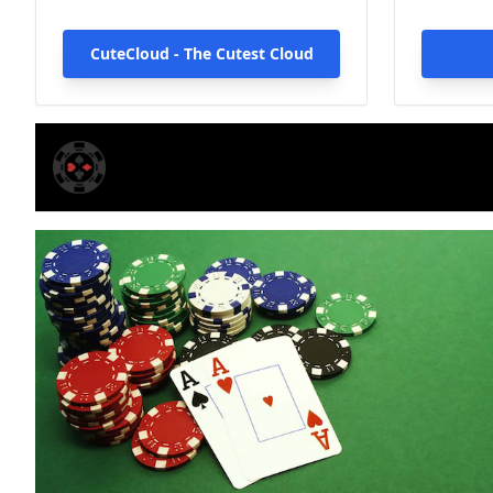
globally, enjoy fast and stable
connections anytime, anywhere.
CuteCloud - The Cutest Cloud