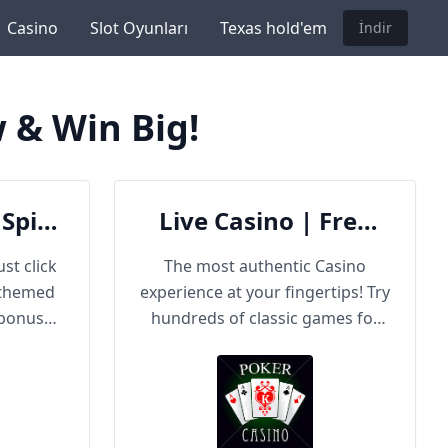
Casino
Slot Oyunları
Texas hold'em
İndir
 & Win Big!
 Spins
Live Casino | Free
Trial Play
st click
The most authentic Casino
 themed
experience at your fingertips! Try
 bonus
hundreds of classic games for
 fun!
free, feel the thrill, win real
rewards!