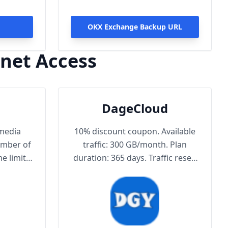
OKX Exchange Backup URL
net Access
DageCloud
media
10% discount coupon. Available
umber of
traffic: 300 GB/month. Plan
e limit.
duration: 365 days. Traffic reset:
mit.
reset on order date or by
purchasing traffic package.
Maximum achievable bandwidth:
1000 Mbps. Node protocol:
Trojan.