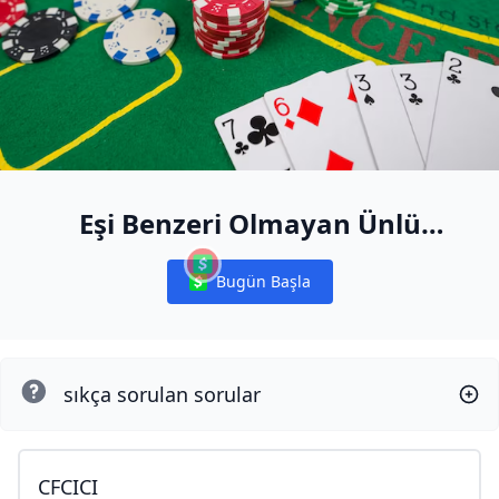
Eşi Benzeri Olmayan Ünlü
Masaları
Bugün Başla
Notifications
sıkça sorulan sorular
CFCICI