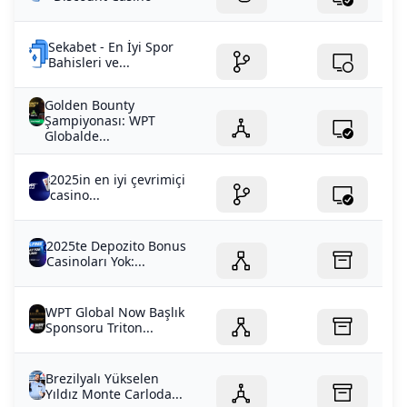
Sekabet - En İyi Spor
Bahisleri ve...
Golden Bounty
Şampiyonası: WPT
Globalde...
2025in en iyi çevrimiçi
casino...
2025te Depozito Bonus
Casinoları Yok:...
WPT Global Now Başlık
Sponsoru Triton...
Brezilyalı Yükselen
Yıldız Monte Carloda...