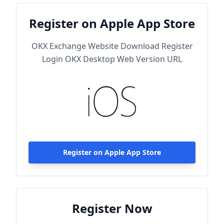
Register on Apple App Store
OKX Exchange Website Download Register
Login OKX Desktop Web Version URL
Register on Apple App Store
Register Now