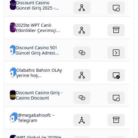
Discount Casino
Güncel Giriş 2025 -...
2025te WPT Canlı
Etkinlikler Çevrimiçi...
Discount Casino 501
Güncel Giriş Adresi...
Olabahis Bahsin OLAy
yerine hoş...
Discount Casino Giriş -
Casino Discount
@megabahisofc –
Telegram
WPT Global ile 2025te