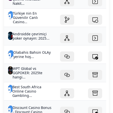
Nakit...
Türkiye nin En
Güvenilir Canlı
Casino...
Androidde çevrimiçi
poker oynayın: 2025...
Olabahis Bahsin OLAy
yerine hoş...
WPT Global vs
GGPOKER: 2025te
hangi...
Best South Africa
Online Casino
Gambling...
Discount Casino Bonus
- Discount Casino