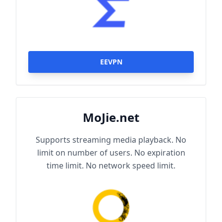
EEVPN
MoJie.net
Supports streaming media playback. No
limit on number of users. No expiration
time limit. No network speed limit.