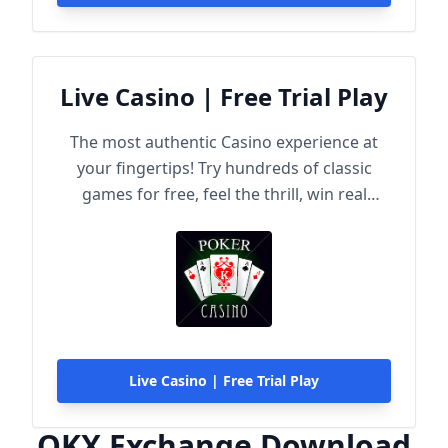
Live Casino | Free Trial Play
The most authentic Casino experience at
your fingertips! Try hundreds of classic
games for free, feel the thrill, win real
rewards!
Live Casino | Free Trial Play
OKX Exchange Download