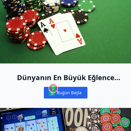
Dünyanın En Büyük Eğlence
Amaçlı Nakit Oyun Oyuncu
Bugün Başla
Havuzuna Katılın
Notifications