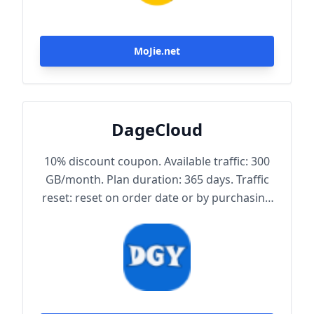
MoJie.net
DageCloud
10% discount coupon. Available traffic: 300
GB/month. Plan duration: 365 days. Traffic
reset: reset on order date or by purchasing
traffic package. Maximum achievable
bandwidth: 1000 Mbps. Node protocol:
Trojan.