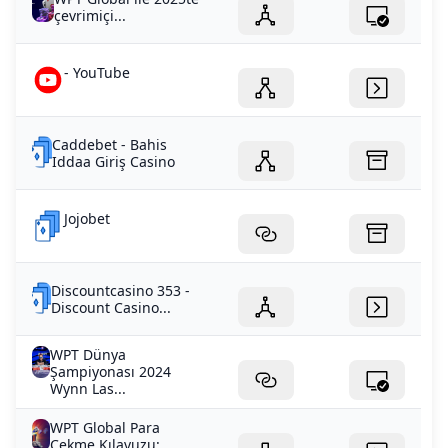
çevrimiçi...
- YouTube
Caddebet - Bahis
Iddaa Giriş Casino
Jojobet
Discountcasino 353 -
Discount Casino...
WPT Dünya
Şampiyonası 2024
Wynn Las...
WPT Global Para
Çekme Kılavuzu: