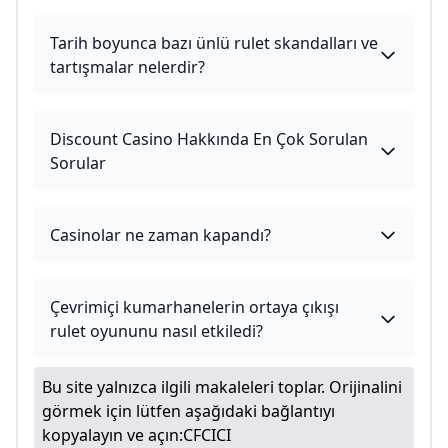
Tarih boyunca bazı ünlü rulet skandalları ve
tartışmalar nelerdir?
Discount Casino Hakkında En Çok Sorulan
Sorular
Casinolar ne zaman kapandı?
Çevrimiçi kumarhanelerin ortaya çıkışı
rulet oyununu nasıl etkiledi?
Bu site yalnızca ilgili makaleleri toplar. Orijinalini
görmek için lütfen aşağıdaki bağlantıyı
kopyalayın ve açın:
CFCICI