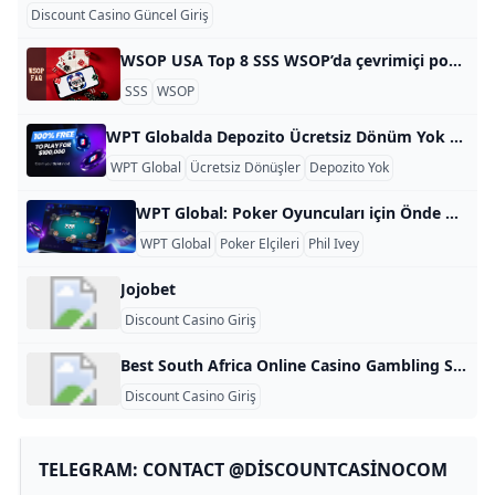
Discount Casino Güncel Giriş
WSOP USA Top 8 SSS WSOP’da çevrimiçi poker nasıl oynarım? Amerika Birleşik Devletleri’nde çevrimiçi poker oynayabilirsiniz. ABD’de yasal mı? Evet. Her eyalette, eyaletin düzenleyici kurulundan gerçek para çevrimiçi poker işletmek için uygun bir lisansa sahiptir ve katı kurallara ve düzenlemelere tabidir. Eylül 2022’de operatör, Kanada’nın Ontario kentine kuzeye doğru genişledi ve aynı zamanda uygun il yetkilileri tarafından tamamen yasal ve lisanslı olan ‘WSOPâ Ontario’yu başlattı. Wsopâ güvenli mi? WSOPÂ çevrimiçi platformu, dünyanın en güvenli çevrimiçi poker platformlarından biri olarak kabul edilir.
SSS
WSOP
WPT Globalda Depozito Ücretsiz Dönüm Yok - Harcama Olmadan Oynayın Online casinolar söz konusu olduğunda hiçbir depozito bonusu nadir bir bulgu değildir, ancak WPT Global, onları alabileceğiniz sınırlı sayıda çevrimiçi casinodan sadece biridir. İlişkili parasal taahhüt olmadan en iyi slot oyunlarında oynamayı izlemek? Burada nasıl ücretsiz slot makinesi döndürmeleri, depozito gerekmez. Depozito ücretsiz dönüşleri nedir? Depozito Ücretsiz Dönümler ücretsiz olarak çevrimiçi yuvalar çalmanıza izin verir - depozito gerekmez. Tek yapmanız gereken bir hesap oluşturmak ve ücretsiz olarak bazı dönüşler alacaksınız - gerçek para ödüyor, risksiz!
WPT Global
Ücretsiz Dönüşler
Depozito Yok
WPT Global: Poker Oyuncuları için Önde gelen seçim Bildiğimiz kadarıyla, WPT Global, turnuva paketleri için bu kadar çeşitli ve kapsamlı bir büyükelçiler listesi sunan tek oda. Büyükelçiler, poker arenasında yüksek saygın ve deneyimli kişiliklerdir, bu da platforma etkilerini ve güvenilirliğini ödünç verir. WPT Global Powering Poker Efsaneleri ile tanışın Phil Ivey’i tanımlamanın en iyi yolu, ona on WSOP bilezik galibiyeti ve bir poker onurlu üyesi ile “Tiger Poker Woods” adını vermektir. Taktik zihni ve masadaki havalı karakteri ona canlı turnuva kazançlarında 30 milyon dolardan fazla kazandı.
WPT Global
Poker Elçileri
Phil Ivey
Jojobet
Discount Casino Giriş
Best South Africa Online Casino Gambling Sites 2024 47 - All of the Latest Oil and Gas News-Find Oil and Gas Jobs CasinosBy wp_updaterLast updated Sep 2, 2024Some players prefer the thrill of chasing a life-changing progressive jackpot, while others appreciate the predictability of fixed jackpots. Consider your personal preferences and risk tolerance when selecting a game. Progressive jackpots can offer substantial rewards, but they are harder to win. On the other hand, fixed jackpots provide more consistent payouts but may not have the same potential for massive wins. Make sure that you read the payout time of your favored withdrawal method before you sign up to use it so that you aren’t surprised.
Discount Casino Giriş
TELEGRAM: CONTACT @DISCOUNTCASINOCOM