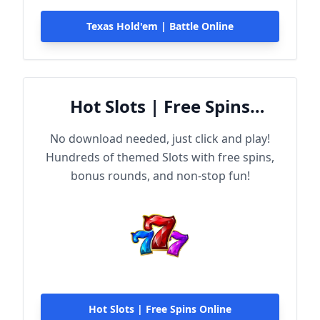
Texas Hold'em | Battle Online
Hot Slots | Free Spins
Online
No download needed, just click and play!
Hundreds of themed Slots with free spins,
bonus rounds, and non-stop fun!
Hot Slots | Free Spins Online