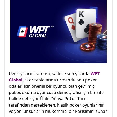
Uzun yıllardır varken, sadece son yıllarda
WPT
Global
, skor tablolarına tırmandı- onu poker
odaları için önemli bir oyuncu olan çevrimiçi
poker, okuma oyuncusu demografisi için bir site
haline getiriyor. Ünlü Dünya Poker Turu
tarafından desteklenen, klasik poker oyunlarının
ve yeni unsurların mükemmel bir karışımını sunar.