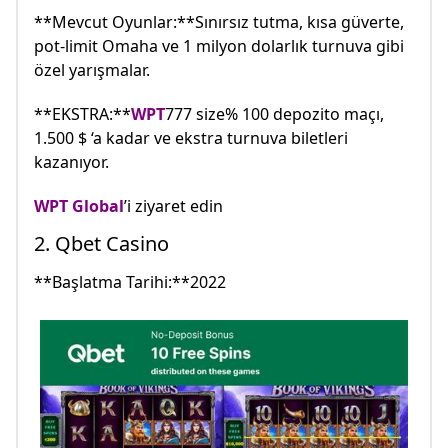
**Mevcut Oyunlar:**Sınırsız tutma, kısa güverte,
pot-limit Omaha ve 1 milyon dolarlık turnuva gibi
özel yarışmalar.
**EKSTRA:**
WPT
777 size% 100 depozito maçı,
1.500 $ ‘a kadar ve ekstra turnuva biletleri
kazanıyor.
WPT Global
’i ziyaret edin
2. Qbet Casino
**Başlatma Tarihi:**2022