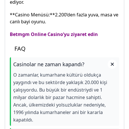
ediyor.
**Casino Menüsü:**2.200’den fazla yuva, masa ve
canlı bayi oyunu.
Betmgm Online Casino’yu ziyaret edin
FAQ
Casinolar ne zaman kapandı?
O zamanlar, kumarhane kültürü oldukça
yaygındı ve bu sektörde yaklaşık 20.000 kişi
çalışıyordu. Bu büyük bir endüstriydi ve 1
milyar dolarlık bir pazar hacmine sahipti.
Ancak, ülkemizdeki yolsuzluklar nedeniyle,
1996 yılında kumarhaneler ani bir kararla
kapatıldı.