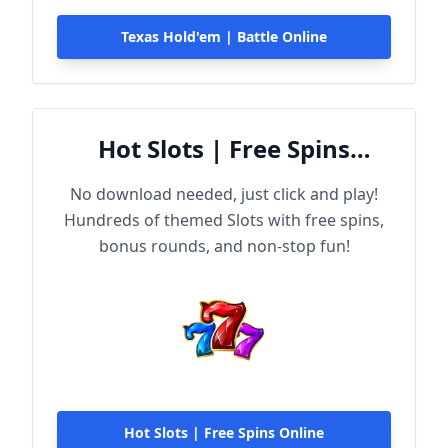
Texas Hold'em | Battle Online
Hot Slots | Free Spins
Online
No download needed, just click and play!
Hundreds of themed Slots with free spins,
bonus rounds, and non-stop fun!
Hot Slots | Free Spins Online