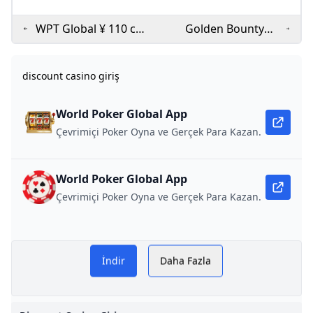
WPT Global ¥ 110 cn
Golden Bounty
¥ Milyon Pazar Hiper
Şampiyonası: WPT
PKO Showdown
Globalde Haftalık 100
discount casino giriş
bin dolarlık atışınız
World Poker Global App
Çevrimiçi Poker Oyna ve Gerçek Para Kazan.
World Poker Global App
Çevrimiçi Poker Oyna ve Gerçek Para Kazan.
iriş, Kayıt
discount casino gi
İndir
Daha Fazla
 Casino
NOW
DISCOUNT CASIN