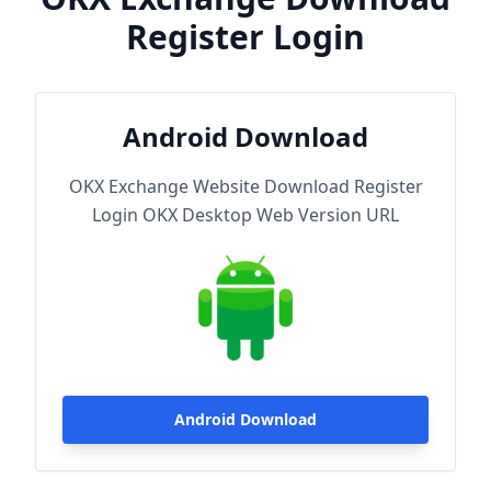
Register Login
Android Download
OKX Exchange Website Download Register
Login OKX Desktop Web Version URL
Android Download