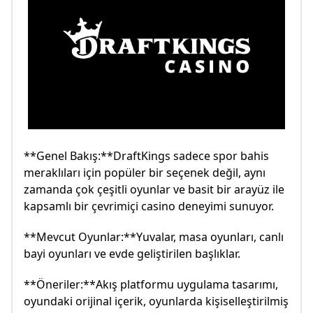
**Genel Bakış:**DraftKings sadece spor bahis
meraklıları için popüler bir seçenek değil, aynı
zamanda çok çeşitli oyunlar ve basit bir arayüz ile
kapsamlı bir çevrimiçi casino deneyimi sunuyor.
**Mevcut Oyunlar:**Yuvalar, masa oyunları, canlı
bayi oyunları ve evde geliştirilen başlıklar.
**Öneriler:**Akış platformu uygulama tasarımı,
oyundaki orijinal içerik, oyunlarda kişiselleştirilmiş