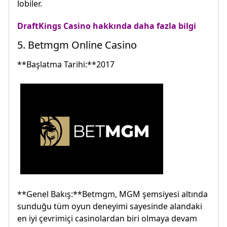
lobiler.
DraftKings Casino hakkında daha fazla bilgi
5. Betmgm Online Casino
**Başlatma Tarihi:**2017
**Genel Bakış:**Betmgm, MGM şemsiyesi altında
sunduğu tüm oyun deneyimi sayesinde alandaki
en iyi çevrimiçi casinolardan biri olmaya devam