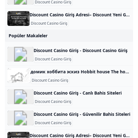
Discount Casino Giriş
Discount Casino Giriş Adresi– Discount Yeni Giriş Adresi - Canlı Bahis ve Casino Bilgi Discount Casino giriş adresi, yabancı komisyonlara ait alan adıyla hizmetlerini sunduğundan dolayı belirli zaman aralıklarında engellenir. Türkiye’de ve dünya genelindeki belirli ülkelerde bahis, casino ya da buna benzer içerikler bulunduran siteler engellenir. Engellenmesindeki temel faktör, yasal prosedürler gereğince kabul edilmemesinden kaynaklanmaktadır. Platformlardan bazıları, Türkiye’deki yasaklardan dolayı tekrardan yeni sayfa açmayıp yasak olmayan ülkelerde üyeleri ile devam ediyor. Fakat bazı siteler ise adresini günceller ve üyelerini kaybetmeden içeriklerini sunmaya devam eder. Bu siteler içerisinde, Discount Casino platformu da gelir.
Discount Casino Giriş
Popüler Makaleler
Discount Casino Giriş - Discount Casino Giriş
Discount Casino Giriş
домик хоббита эскиз Hobbit house The hobbit Earth sheltered Türkiye’nin Discount Casino sitesi, bonus kampanyaları, giriş linkleri, yeni adres ve güncel linkler, nakit iade ve freespinler bu sitededir.
Discount Casino Giriş
Discount Casino Giriş - Canlı Bahis Siteleri
Discount Casino Giriş
Discount Casino Giriş - Güvenilir Bahis Siteleri
Discount Casino Giriş
Discount Casino Giriş Adresi– Discount Yeni Giriş Adresi - Canlı Bahis ve Casino Bilgi Discount Casino giriş adresi, yabancı komisyonlara ait alan adıyla hizmetlerini sunduğundan dolayı belirli zaman aralıklarında engellenir. Türkiye’de ve dünya genelindeki belirli ülkelerde bahis, casino ya da buna benzer içerikler bulunduran siteler engellenir. Engellenmesindeki temel faktör, yasal prosedürler gereğince kabul edilmemesinden kaynaklanmaktadır. Platformlardan bazıları, Türkiye’deki yasaklardan dolayı tekrardan yeni sayfa açmayıp yasak olmayan ülkelerde üyeleri ile devam ediyor. Fakat bazı siteler ise adresini günceller ve üyelerini kaybetmeden içeriklerini sunmaya devam eder. Bu siteler içerisinde, Discount Casino platformu da gelir.