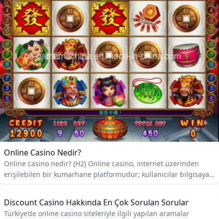
iddia eden veya farklı ülkelerden hizmet verdiğini söyleyen
hiçbir site, Türkiye Cumhuriyeti yasaları nezdinde yasal bir
statüye sahip değildir. Türk Ceza Kanunu ve 7258 sayılı kanun
kapsamında, kumar oynamak veya oynatmak ağır yaptırımlara
tabi tutulmaktadır.
Online Casino Nedir?
Online casino nedir? (H2) Online casino, internet üzerinden
erişilebilen bir kumarhane platformudur; kullanıcılar bilgisayar,
tablet veya telefon aracılığıyla slot, rulet, blackjack ve poker gibi
oyunları gerçek para ile oynar. Bu platformlar oyun yazılımları
Discount Casino Hakkında En Çok Sorulan Sorular
veya canlı yayın altyapısı kullanarak oyunları sunar; yazılım
Türkiye’de online casino siteleriyle ilgili yapılan aramalar
tabanlı oyunlar rastgele sayı üreteci (RNG) ile çalışırken canlı