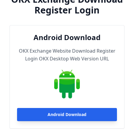
Register Login
Android Download
OKX Exchange Website Download Register
Login OKX Desktop Web Version URL
Android Download