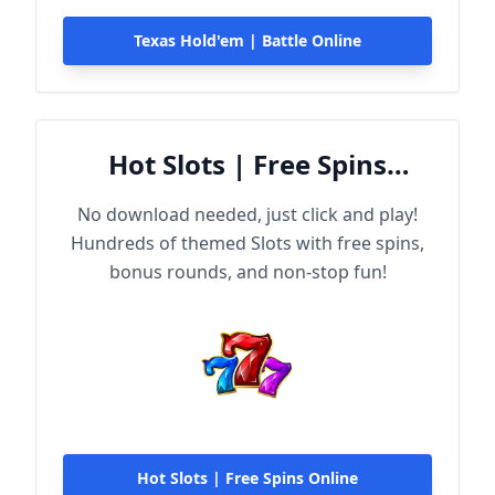
Texas Hold'em | Battle Online
Hot Slots | Free Spins
Online
No download needed, just click and play!
Hundreds of themed Slots with free spins,
bonus rounds, and non-stop fun!
Hot Slots | Free Spins Online