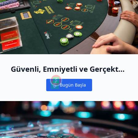
Güvenli, Emniyetli ve Gerçekten
Eğlenceli
Bugün Başla
Notifications