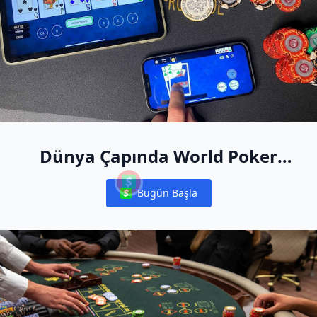
Dünya Çapında World Poker
Free App Canlı Etkinliklerine
Bugün Başla
Katılma Şansı Kazanın
Notifications