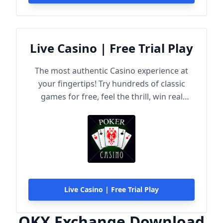
Live Casino | Free Trial Play
The most authentic Casino experience at
your fingertips! Try hundreds of classic
games for free, feel the thrill, win real
rewards!
Live Casino | Free Trial Play
OKX Exchange Download