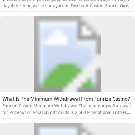
dayalı bir blog yazısı sunuyorum. Discount Casino Güncel Giriş
ve 2025 Yılı Rehberi Güncel Giriş Adresleri ve Erişim Yöntemleri
Detayları 2025 yılında Discount Casino’ya hızlı ve kesintisiz
erişim sağlamak için güncel giriş adreslerinin takip edilmesi
zorunludur. Türkiye’de BTK engellemeleri nedeniyle casino
siteleri sık sık adres değişikliğine gider. Discount Casino da bu
kapsamda farklı alternatif adresler sunmaktadır. Örneğin, 2024
ve 2025 yıllarında Discountcasino171.
What Is The Minimum Withdrawal From Funrize Casino?
Funrize Casino Minimum Withdrawal The minimum withdrawal
for Prizeout or Amazon gift cards is 2,500 Promotional Entries,
redeemable for $25. Meanwhile, the minimum requirement for
bank transfers or PayPal redemptions is 10,000 Promotional
Entries, redeemable for $100.