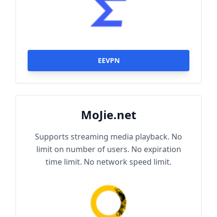
EEVPN
MoJie.net
Supports streaming media playback. No
limit on number of users. No expiration
time limit. No network speed limit.