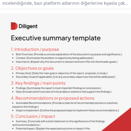
incelendiğinde, bazı platform adlarının diğerlerine kıyasla çok
casinoda gerçek krupiyeler video akışıyla masada oyun yönetir.
daha fazla soru işaretiyle birlikte aratıldığı görülür. Discount
Oyuncular siteye para yatırır, bahis yapar ve kazançları
Casino ismi de bu arama davranışının tipik örneklerinden
hesabına aktarılır; işlemler genellikle kredi kartı, e-cüzdan ve
biridir. Kullanıcılar çoğu zaman tek bir konuya odaklanmaz;
banka havalesi gibi yöntemlerle gerçekleştirilir.
giriş, güvenlik, destek ve bonus gibi kavramları aynı anda
düşünerek arama yapar. Bu durum genellikle tek bir deneyime
bağlı değildir. Yıllar içinde oluşan erişim problemleri, değişen
adres yapıları ve internet üzerindeki bilgi dağınıklığı,
kullanıcıların zihninde kalıcı bir belirsizlik yaratmıştır.