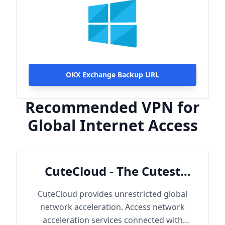
OKX Exchange Backup URL
Recommended VPN for
Global Internet Access
CuteCloud - The Cutest
Cloud
CuteCloud provides unrestricted global
network acceleration. Access network
acceleration services connected with