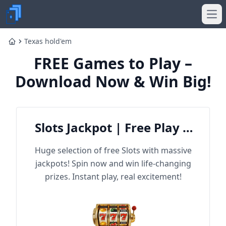
Ope
Texas hold'em
Home
FREE Games to Play –
Download Now & Win Big!
Slots Jackpot | Free Play &
Win Big
Huge selection of free Slots with massive
jackpots! Spin now and win life-changing
prizes. Instant play, real excitement!