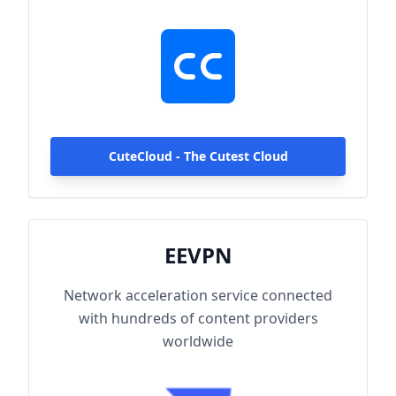
hundreds of content providers worldwide.
With up to 2000Mbps single-line access
capacity and 1000+ high-speed servers
globally, enjoy fast and stable connections
anytime, anywhere.
CuteCloud - The Cutest Cloud
EEVPN
Network acceleration service connected
with hundreds of content providers
worldwide