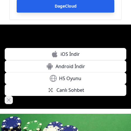
DageCloud
iOS İndir
Android İndir
H5 Oyunu
Canlı Sohbet
Close banner