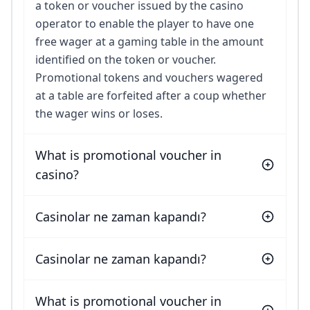
a token or voucher issued by the casino
operator to enable the player to have one
free wager at a gaming table in the amount
identified on the token or voucher.
Promotional tokens and vouchers wagered
at a table are forfeited after a coup whether
the wager wins or loses.
What is promotional voucher in
casino?
Casinolar ne zaman kapandı?
Casinolar ne zaman kapandı?
What is promotional voucher in