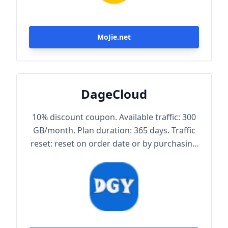
MoJie.net
DageCloud
10% discount coupon. Available traffic: 300
GB/month. Plan duration: 365 days. Traffic
reset: reset on order date or by purchasing
traffic package. Maximum achievable
bandwidth: 1000 Mbps. Node protocol:
Trojan.