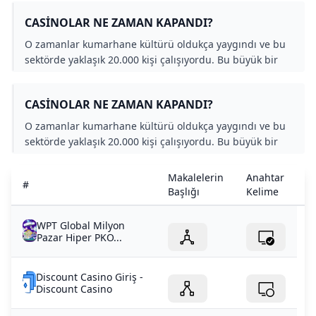
amount identified on the token or voucher. Promotional
CASINOLAR NE ZAMAN KAPANDI?
tokens and vouchers wagered at a table are forfeited
after a coup whether the wager wins or loses.
O zamanlar kumarhane kültürü oldukça yaygındı ve bu
sektörde yaklaşık 20.000 kişi çalışıyordu. Bu büyük bir
endüstriydi ve 1 milyar dolarlık bir pazar hacmine
sahipti. Ancak ülkemizdeki yolsuzluklar nedeniyle 1996
CASINOLAR NE ZAMAN KAPANDI?
yılında kumarhaneler ani bir kararla kapatıldı.
O zamanlar kumarhane kültürü oldukça yaygındı ve bu
sektörde yaklaşık 20.000 kişi çalışıyordu. Bu büyük bir
endüstriydi ve 1 milyar dolarlık bir pazar hacmine
sahipti. Ancak ülkemizdeki yolsuzluklar nedeniyle 1996
Makalelerin
Anahtar
M
#
yılında kumarhaneler ani bir kararla kapatıldı.
Başlığı
Kelime
B
WPT Global Milyon
Pazar Hiper PKO...
Discount Casino Giriş -
Discount Casino