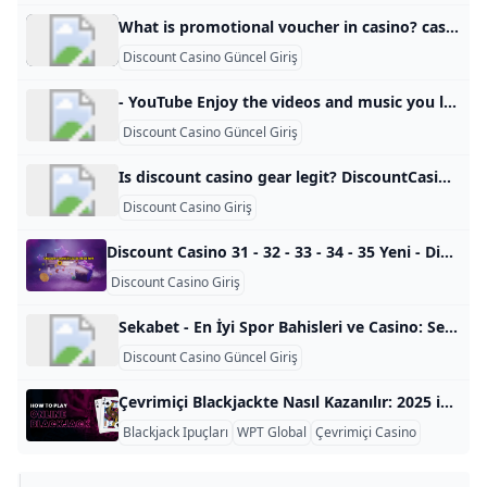
What is promotional voucher in casino? casino promotional token or voucher means a token or voucher issued by the casino operator to enable the player to have one free wager at a gaming table in the amount identified on the token or voucher. Promotional tokens and vouchers wagered at a table are forfeited after a coup whether the wager wins or loses.
Discount Casino Güncel Giriş
- YouTube Enjoy the videos and music you love, upload original content, and share it all with friends, family, and the world on YouTube.
Discount Casino Güncel Giriş
Is discount casino gear legit? DiscountCasinoGear.com was established in 2003 as a full casino supply website and has grown into one of the biggest, highest rated casino gear suppliers in the country.
Discount Casino Giriş
Discount Casino 31 - 32 - 33 - 34 - 35 Yeni - Discount Casino Discount Casino 31-32-33-34-35 yeni adreslerine anında hızlı ve güvenli erişim sağlayacaksın. Türkiye’nin ilk ve tek kaybettirmeyen canlı casino sitesinin 8 Ekim 2020Casino OyuncusuDiscount Casino 31, Canlı Casino, Casino Oyunları, Discount Casino, Discount Casino 32, Discount Casino 33, Discount Casino 34, Discount Casino 35, Discount Casino Giriş Yabancı casino sitelerine yüksek kazançlar elde ettirmelerinden dolayı uygulanan sınırlamalara sakın takılma. Hemen kaybettirmeyen canlı casino sitesi Discount Casino sitesine ol ve şansını anında ikiye katla.
Discount Casino Giriş
Sekabet - En İyi Spor Bahisleri ve Casino: Sekabet giriş Sekabet, spor bahisleri, canlı bahis, casino ve poker hizmetleri sunan en güvenilir bahis şirketidir. Sekabet giriş yaparak oynamaya başlayabilirsiniz. Türkiye’nin en büyük spor bahisleri ve casino sitesi Sekabet, size tüm casino oyunlarının yanında bahis, poker, ve tombala gibi oyunları Sekabet güvencesiyle internet ortamında sunar. Hemen Sekabet Giriş işleminizi bu sayfadaki butonlar aracılığıyla gerçekleştirin ve ücretsiz kayıt olarak oynamaya başlayın. Spor Bahisleri - Canlı BahisSekabet Casino – Gerçek Canlı Casino ve Slot Casino OyunlarıSekabet Online PokerSekastream İle Maçları Canlı İzleVe daha fazlası…
Discount Casino Güncel Giriş
Çevrimiçi Blackjackte Nasıl Kazanılır: 2025 için Stratejiler Blackjack hala 2025 tarihli en çok tercih edilen gerçek para çevrimiçi casino oyunlarından biridir. Düşük bir ev kenarı vardır ve bir beceri ve şans karışımı ile oyunculara bayiyi iyi kararlarla yenme fırsatı verir. Ama oranları sizin lehinize nasıl eğebilirsiniz? Bu makale, WPT Global gibi saygın bir sitede oynamanın neden önemli olduğu da dahil olmak üzere, kazanmanız gereken şeyler boyunca size yol gösterecektir. Kuralları öğrenin ve ödemeleri bilin Herhangi bir stratejiye dalmadan önce, temelleri anlamak esastır.
Blackjack Ipuçları
WPT Global
Çevrimiçi Casino