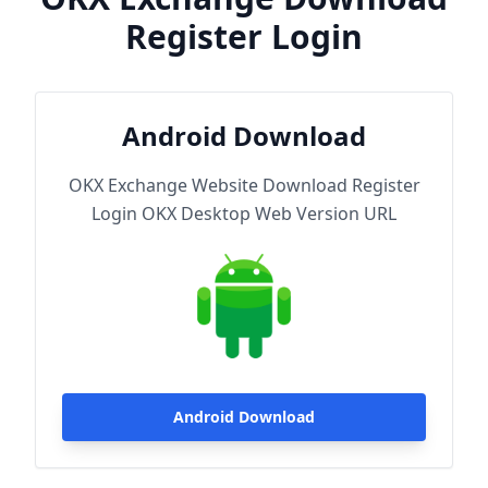
Register Login
Android Download
OKX Exchange Website Download Register
Login OKX Desktop Web Version URL
Android Download