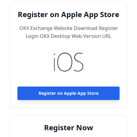
Register on Apple App Store
OKX Exchange Website Download Register
Login OKX Desktop Web Version URL
Register on Apple App Store
Register Now