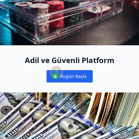
Adil ve Güvenli Platform
Bugün Başla
Notifications