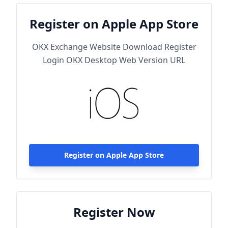
Register on Apple App Store
OKX Exchange Website Download Register
Login OKX Desktop Web Version URL
Register on Apple App Store
Register Now