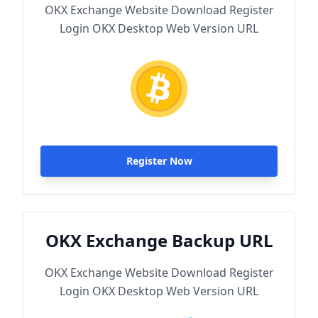
OKX Exchange Website Download Register
Login OKX Desktop Web Version URL
Register Now
OKX Exchange Backup URL
OKX Exchange Website Download Register
Login OKX Desktop Web Version URL