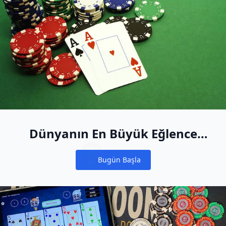
Dünyanın En Büyük Eğlence
Amaçlı Nakit Oyun Oyuncu
Bugün Başla
Havuzuna Katılın
Notifications