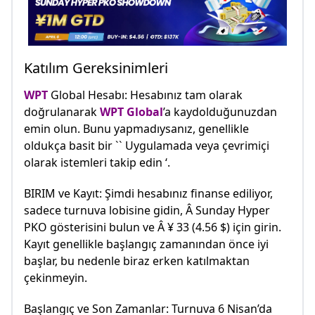
Katılım Gereksinimleri
WPT
Global Hesabı: Hesabınız tam olarak
doğrulanarak
WPT Global
’a kaydolduğunuzdan
emin olun. Bunu yapmadıysanız, genellikle
oldukça basit bir `` Uygulamada veya çevrimiçi
olarak istemleri takip edin ‘.
BIRIM ve Kayıt: Şimdi hesabınız finanse ediliyor,
sadece turnuva lobisine gidin, Â Sunday Hyper
PKO gösterisini bulun ve Â ¥ 33 (4.56 $) için girin.
Kayıt genellikle başlangıç ​​zamanından önce iyi
başlar, bu nedenle biraz erken katılmaktan
çekinmeyin.
Başlangıç ​​ve Son Zamanlar: Turnuva 6 Nisan’da