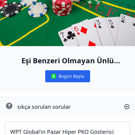
Eşi Benzeri Olmayan Ünlü
Masaları
Bugün Başla
Notifications
sıkça sorulan sorular
WPT Global’ın Pazar Hiper PKO Gösterisi: