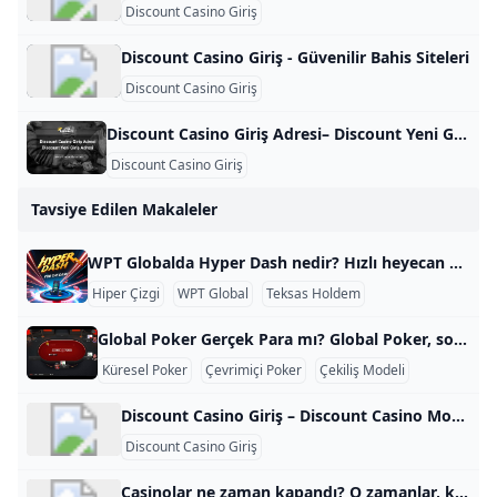
Discount Casino Giriş
Discount Casino Giriş - Güvenilir Bahis Siteleri
Discount Casino Giriş
Discount Casino Giriş Adresi– Discount Yeni Giriş Adresi - Canlı Bahis ve Casino Bilgi Discount Casino giriş adresi, yabancı komisyonlara ait alan adıyla hizmetlerini sunduğundan dolayı belirli zaman aralıklarında engellenir. Türkiye’de ve dünya genelindeki belirli ülkelerde bahis, casino ya da buna benzer içerikler bulunduran siteler engellenir. Engellenmesindeki temel faktör, yasal prosedürler gereğince kabul edilmemesinden kaynaklanmaktadır. Platformlardan bazıları, Türkiye’deki yasaklardan dolayı tekrardan yeni sayfa açmayıp yasak olmayan ülkelerde üyeleri ile devam ediyor. Fakat bazı siteler ise adresini günceller ve üyelerini kaybetmeden içeriklerini sunmaya devam eder. Bu siteler içerisinde, Discount Casino platformu da gelir.
Discount Casino Giriş
Tavsiye Edilen Makaleler
WPT Globalda Hyper Dash nedir? Hızlı heyecan verici poker eylemine dalın! Hyper Dash, daha hızlı bir tempo seven oyuncular için ideal olan daha aksiyon dolu pokerden oluşan bir turnuva serisidir. Oturmak ve uzun bir turnuvanın ortaya çıkmasını izlemek yerine, bu etkinlikler her saat (UTC olarak) önceden belirlenmiş zamanlarda başlar ve anlarda biter. Nasıl Çalışır Planlanan başlangıç ​​saatleri Her turnuva UTC’de (0:40, 1:40, 2:40, vb.) Aynı saatte başlar, bu da hazır olduğunuzda önceden planlayabilir ve bir oyuna dalabilirsiniz. Alış ve Ödül Havuzu Her etkinlik, belirli bir katılım ve garantili (GTD) ödül havuzu ile birlikte gelir.
Hiper Çizgi
WPT Global
Teksas Holdem
Global Poker Gerçek Para mı? Global Poker, sosyal oyunları gerçek para kazanma fırsatlarıyla birleştirir. Yasal çekiliş modeli onu Amerika Birleşik Devletleri ve Kanada’da popüler bir platform haline getiriyor. Küresel Pokerin Para Birimi Sistemini Anlamak Altın Paralar Altın Paralar eğlence amaçlıdır ve nakde çevrilemez. Oyuncuların satın alabileceği paketlere dahildirler. Paraları Süpürüyor Sweeps Coins oyunlarda nakit ödüller kazanmak için kullanılabilir. Oyuncular bunları satın almalar, promosyonlar veya ücretsiz posta yoluyla talep yoluyla kazanabilirler. Meşruiyet ve Yasal Çerçeve Global Poker, ABD çekiliş yasalarına göre faaliyet göstermektedir ve bu da onu çoğu eyalet ve Kanada’daki poker oyuncuları için yasal ve meşru bir platform haline getirmektedir.
Küresel Poker
Çevrimiçi Poker
Çekiliş Modeli
Discount Casino Giriş – Discount Casino Mobil 28 Temmuz 2021adminDiscount Casino Giriş, Discount Casino Giriş Adresleri, Discount Casino126, Discount Casino127, Discount Casino12817 Şubat 2021adminDiscount Casino, Discount Casino 117, Discount Casino 118, Discount Casino 119, Discount Casino 120, Discount Casino Giriş2020 yılının Şubat ayında Nakit İade kampanyasıyla ”Bonus Yok, Nakit Var” diyen Discount Casino, casino oyunları severlere yeni bir bakış açışı getirdi. Bonus alarak saatlerce onu çevirip, nakit çekmeye çalışan kişiler, casino da oyun oynamanın ayrıcalığını tüm eğlencesiyle Discount Casino Mobil sitesinde yaşamaya başladı.
Discount Casino Giriş
Casinolar ne zaman kapandı? O zamanlar, kumarhane kültürü oldukça yaygındı ve bu sektörde yaklaşık 20.000 kişi çalışıyordu. Bu büyük bir endüstriydi ve 1 milyar dolarlık bir pazar hacmine sahipti. Ancak, ülkemizdeki yolsuzluklar nedeniyle, 1996 yılında kumarhaneler ani bir kararla kapatıldı.