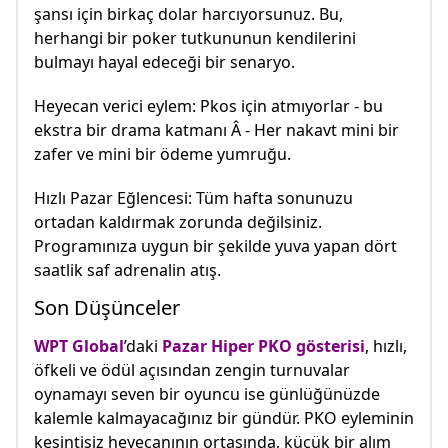
şansı için birkaç dolar harcıyorsunuz. Bu,
herhangi bir poker tutkununun kendilerini
bulmayı hayal edeceği bir senaryo.
Heyecan verici eylem: Pkos için atmıyorlar - bu
ekstra bir drama katmanı Â - Her nakavt mini bir
zafer ve mini bir ödeme yumruğu.
Hızlı Pazar Eğlencesi: Tüm hafta sonunuzu
ortadan kaldırmak zorunda değilsiniz.
Programınıza uygun bir şekilde yuva yapan dört
saatlik saf adrenalin atış.
Son Düşünceler
WPT Global
’daki
Pazar Hiper PKO gösterisi
, hızlı,
öfkeli ve ödül açısından zengin turnuvalar
oynamayı seven bir oyuncu ise günlüğünüzde
kalemle kalmayacağınız bir gündür. PKO eyleminin
kesintisiz heyecanının ortasında, küçük bir alım