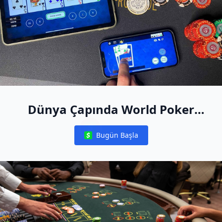
Dünya Çapında World Poker
Free App Canlı Etkinliklerine
Bugün Başla
Katılma Şansı Kazanın
Notifications