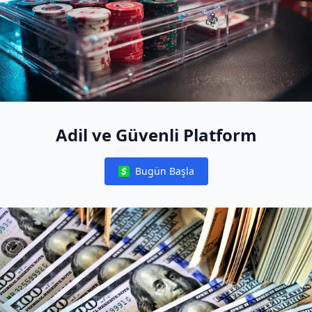
Adil ve Güvenli Platform
Bugün Başla
Notifications