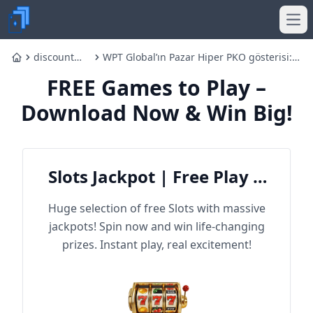
Ope
discount
WPT Global’ın Pazar Hiper PKO gösterisi:
Home
casino giriş
Düşük Buy-In Yüksek Heyecan
FREE Games to Play –
Download Now & Win Big!
Slots Jackpot | Free Play &
Win Big
Huge selection of free Slots with massive
jackpots! Spin now and win life-changing
prizes. Instant play, real excitement!