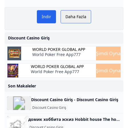
Y
Discount Casino Giriş, Kayıt
İndir
Daha Fazla
ve Erişim VIP Casino
Discount Casino Giriş
WORLD POKER GLOBAL APP
Şimdi Oyna
World Poker Free App777
WORLD POKER GLOBAL APP
Şimdi Oyna
World Poker Free App777
Son Makaleler
Discount Casino Giriş - Discount Casino Giriş
Discount Casino Giriş
домик хоббита эскиз Hobbit house The hobbit Earth sheltered Türkiye’nin Discount Casino sitesi, bonus kampanyaları, giriş linkleri, yeni adres ve güncel linkler, nakit iade ve freespinler bu sitededir.
Discount Casino Giriş