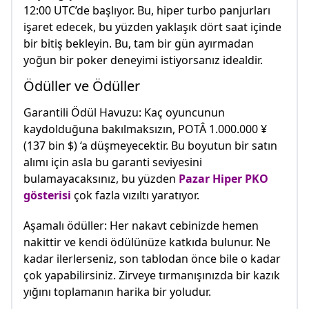
12:00 UTC’de başlıyor. Bu, hiper turbo panjurları
işaret edecek, bu yüzden yaklaşık dört saat içinde
bir bitiş bekleyin. Bu, tam bir gün ayırmadan
yoğun bir poker deneyimi istiyorsanız idealdir.
Ödüller ve Ödüller
Garantili Ödül Havuzu: Kaç oyuncunun
kaydolduğuna bakılmaksızın, POTÂ 1.000.000 ¥
(137 bin $) ‘a düşmeyecektir. Bu boyutun bir satın
alımı için asla bu garanti seviyesini
bulamayacaksınız, bu yüzden
Pazar Hiper PKO
gösterisi
çok fazla vızıltı yaratıyor.
Aşamalı ödüller: Her nakavt cebinizde hemen
nakittir ve kendi ödülünüze katkıda bulunur. Ne
kadar ilerlerseniz, son tablodan önce bile o kadar
çok yapabilirsiniz. Zirveye tırmanışınızda bir kazık
yığını toplamanın harika bir yoludur.