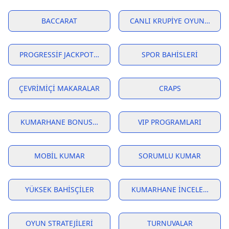
BACCARAT
CANLI KRUPIYE OYUNLARI
PROGRESSIF JACKPOTLAR
SPOR BAHISLERI
ÇEVRIMIÇI MAKARALAR
CRAPS
KUMARHANE BONUSLARI
VIP PROGRAMLARI
MOBIL KUMAR
SORUMLU KUMAR
YÜKSEK BAHISÇILER
KUMARHANE İNCELEMELERI
OYUN STRATEJILERI
TURNUVALAR