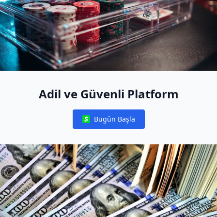
Adil ve Güvenli Platform
Bugün Başla
Notifications