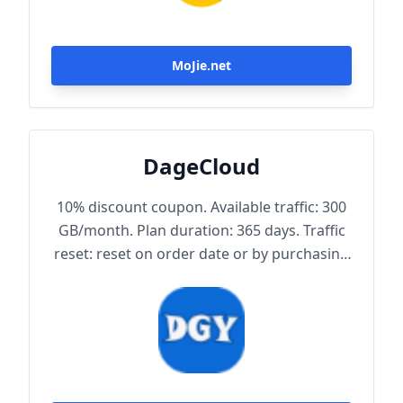
MoJie.net
DageCloud
10% discount coupon. Available traffic: 300
GB/month. Plan duration: 365 days. Traffic
reset: reset on order date or by purchasing
traffic package. Maximum achievable
bandwidth: 1000 Mbps. Node protocol:
Trojan.