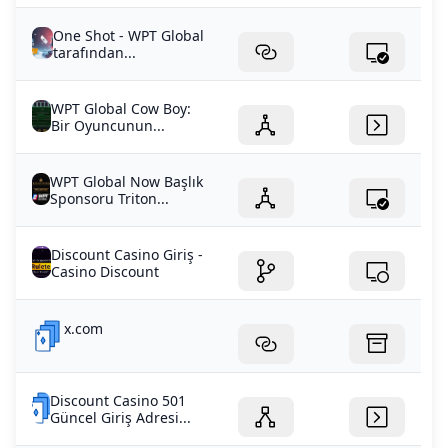
One Shot - WPT Global
tarafından...
WPT Global Cow Boy:
Bir Oyuncunun...
WPT Global Now Başlık
Sponsoru Triton...
Discount Casino Giriş -
Casino Discount
x.com
Discount Casino 501
Güncel Giriş Adresi...