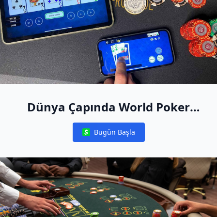
Dünya Çapında World Poker
Free App Canlı Etkinliklerine
Bugün Başla
Katılma Şansı Kazanın
Notifications