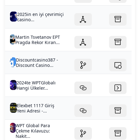
2025in en iyi çevrimiçi
casino...
Martin Tsvetanov EPT
Pragda Rekor Kıran...
Discountcasino387 -
Discount Casino...
2024te WPTGlobalı
Hangi Ülkeler...
Elexbet 1117 Giriş
Yeni Adresi -...
WPT Global Para
Çekme Kılavuzu:
Nakit...