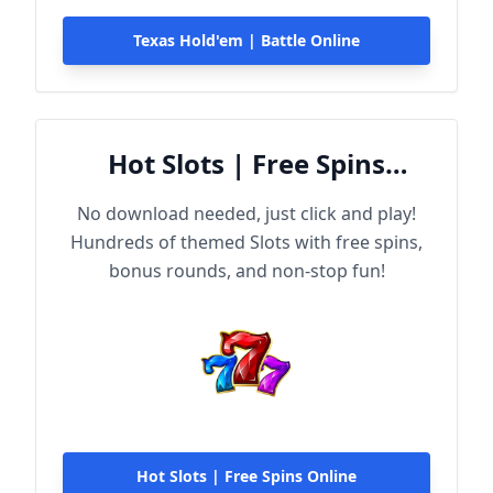
Texas Hold'em | Battle Online
Hot Slots | Free Spins
Online
No download needed, just click and play!
Hundreds of themed Slots with free spins,
bonus rounds, and non-stop fun!
Hot Slots | Free Spins Online