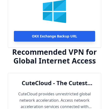
OKX Exchange Backup URL
Recommended VPN for
Global Internet Access
CuteCloud - The Cutest
Cloud
CuteCloud provides unrestricted global
network acceleration. Access network
acceleration services connected with