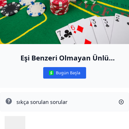
Eşi Benzeri Olmayan Ünlü
Masaları
Bugün Başla
Notifications
sıkça sorulan sorular