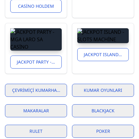
CASINO HOLDEM
JACKPOT ISLAND - SLOTS MACHINE
JACKPOT PARTY - MGA LARO SA CASINO
ÇEVRIMIÇI KUMARHANE
KUMAR OYUNLARI
MAKARALAR
BLACKJACK
RULET
POKER