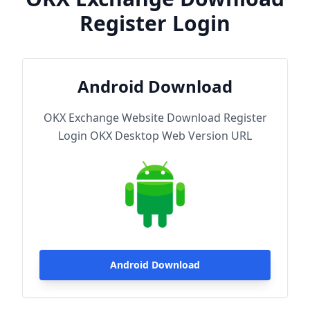
Register Login
Android Download
OKX Exchange Website Download Register
Login OKX Desktop Web Version URL
Android Download