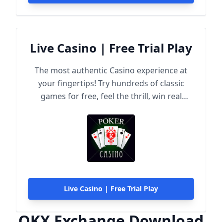
Live Casino | Free Trial Play
The most authentic Casino experience at
your fingertips! Try hundreds of classic
games for free, feel the thrill, win real
rewards!
Live Casino | Free Trial Play
OKX Exchange Download