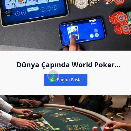
Dünya Çapında World Poker
Free App Canlı Etkinliklerine
Bugün Başla
Katılma Şansı Kazanın
Notifications