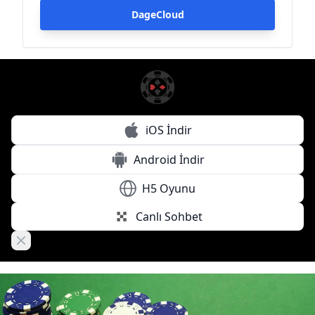
DageCloud
iOS İndir
Android İndir
H5 Oyunu
Canlı Sohbet
Close banner