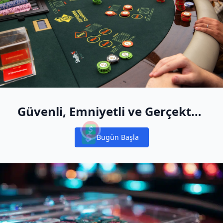
Güvenli, Emniyetli ve Gerçekten
Eğlenceli
Bugün Başla
Notifications