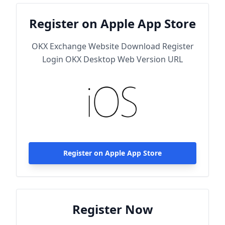
Register on Apple App Store
OKX Exchange Website Download Register
Login OKX Desktop Web Version URL
Register on Apple App Store
Register Now