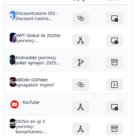
Discountcasino 353 -
Discount Casino...
WPT Global ile 2025te
çevrimiçi...
Androidde çevrimiçi
poker oynayın: 2025...
ABDde GGPoker
oynayabilir miyim?
- YouTube
2025in en iyi 5
çevrimiçi
kumarhanesi:...