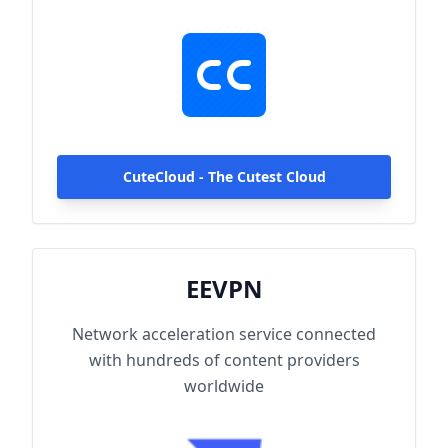
hundreds of content providers worldwide.
With up to 2000Mbps single-line access
capacity and 1000+ high-speed servers
globally, enjoy fast and stable connections
anytime, anywhere.
CuteCloud - The Cutest Cloud
EEVPN
Network acceleration service connected
with hundreds of content providers
worldwide