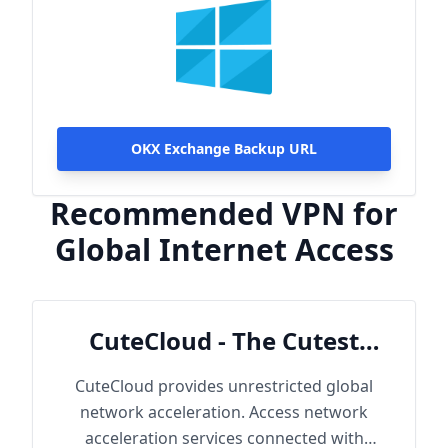
OKX Exchange Backup URL
Recommended VPN for
Global Internet Access
CuteCloud - The Cutest
Cloud
CuteCloud provides unrestricted global
network acceleration. Access network
acceleration services connected with