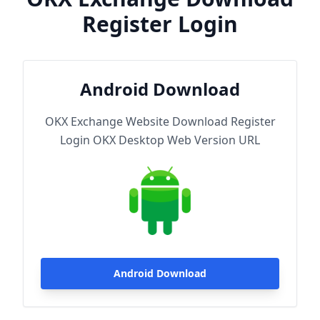
Register Login
Android Download
OKX Exchange Website Download Register
Login OKX Desktop Web Version URL
Android Download