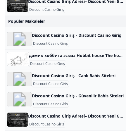
Discount Casino Giriş Adresi– Discount Yeni Giriş Adresi - Canlı Bahis ve Casino Bilgi Discount Casino giriş adresi, yabancı komisyonlara ait alan adıyla hizmetlerini sunduğundan dolayı belirli zaman aralıklarında engellenir. Türkiye’de ve dünya genelindeki belirli ülkelerde bahis, casino ya da buna benzer içerikler bulunduran siteler engellenir. Engellenmesindeki temel faktör, yasal prosedürler gereğince kabul edilmemesinden kaynaklanmaktadır. Platformlardan bazıları, Türkiye’deki yasaklardan dolayı tekrardan yeni sayfa açmayıp yasak olmayan ülkelerde üyeleri ile devam ediyor. Fakat bazı siteler ise adresini günceller ve üyelerini kaybetmeden içeriklerini sunmaya devam eder. Bu siteler içerisinde, Discount Casino platformu da gelir.
Discount Casino Giriş
Popüler Makaleler
Discount Casino Giriş - Discount Casino Giriş
Discount Casino Giriş
домик хоббита эскиз Hobbit house The hobbit Earth sheltered Türkiye’nin Discount Casino sitesi, bonus kampanyaları, giriş linkleri, yeni adres ve güncel linkler, nakit iade ve freespinler bu sitededir.
Discount Casino Giriş
Discount Casino Giriş - Canlı Bahis Siteleri
Discount Casino Giriş
Discount Casino Giriş - Güvenilir Bahis Siteleri
Discount Casino Giriş
Discount Casino Giriş Adresi– Discount Yeni Giriş Adresi - Canlı Bahis ve Casino Bilgi Discount Casino giriş adresi, yabancı komisyonlara ait alan adıyla hizmetlerini sunduğundan dolayı belirli zaman aralıklarında engellenir. Türkiye’de ve dünya genelindeki belirli ülkelerde bahis, casino ya da buna benzer içerikler bulunduran siteler engellenir. Engellenmesindeki temel faktör, yasal prosedürler gereğince kabul edilmemesinden kaynaklanmaktadır. Platformlardan bazıları, Türkiye’deki yasaklardan dolayı tekrardan yeni sayfa açmayıp yasak olmayan ülkelerde üyeleri ile devam ediyor. Fakat bazı siteler ise adresini günceller ve üyelerini kaybetmeden içeriklerini sunmaya devam eder. Bu siteler içerisinde, Discount Casino platformu da gelir.
Discount Casino Giriş