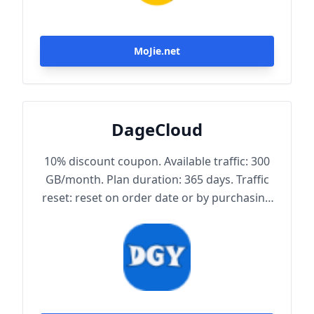
MoJie.net
DageCloud
10% discount coupon. Available traffic: 300
GB/month. Plan duration: 365 days. Traffic
reset: reset on order date or by purchasing
traffic package. Maximum achievable
bandwidth: 1000 Mbps. Node protocol:
Trojan.