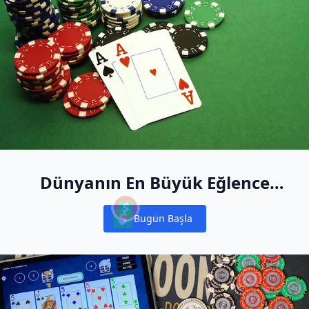
Dünyanın En Büyük Eğlence
Amaçlı Nakit Oyun Oyuncu
Bugün Başla
Havuzuna Katılın
Notifications