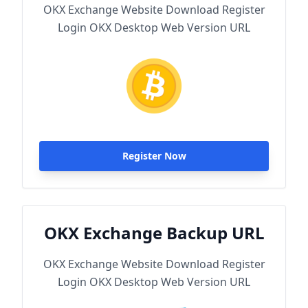
OKX Exchange Website Download Register
Login OKX Desktop Web Version URL
Register Now
OKX Exchange Backup URL
OKX Exchange Website Download Register
Login OKX Desktop Web Version URL