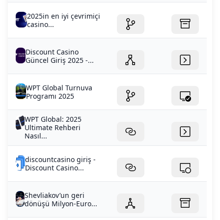
2025in en iyi çevrimiçi
casino...
Discount Casino
Güncel Giriş 2025 -...
WPT Global Turnuva
Programı 2025
WPT Global: 2025
Ultimate Rehberi
Nasıl...
discountcasino giriş -
Discount Casino...
Shevliakov’un geri
dönüşü Milyon-Euro...