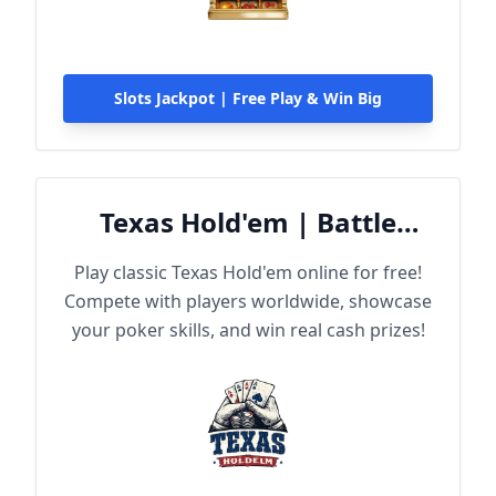
Slots Jackpot | Free Play & Win Big
Texas Hold'em | Battle
Online
Play classic Texas Hold'em online for free!
Compete with players worldwide, showcase
your poker skills, and win real cash prizes!