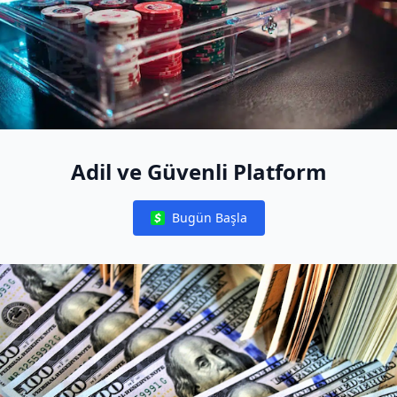
Adil ve Güvenli Platform
Bugün Başla
Notifications