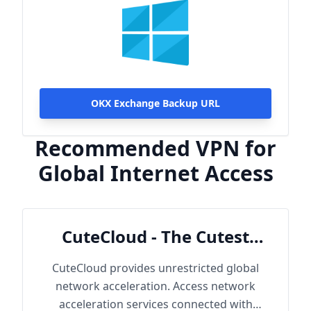
OKX Exchange Backup URL
Recommended VPN for
Global Internet Access
CuteCloud - The Cutest
Cloud
CuteCloud provides unrestricted global
network acceleration. Access network
acceleration services connected with