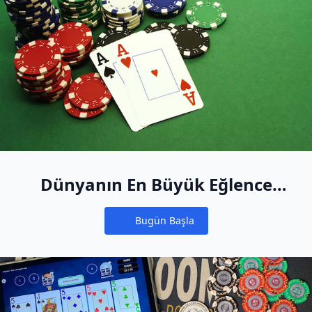
Dünyanın En Büyük Eğlence
Amaçlı Nakit Oyun Oyuncu
Bugün Başla
Havuzuna Katılın
Notifications