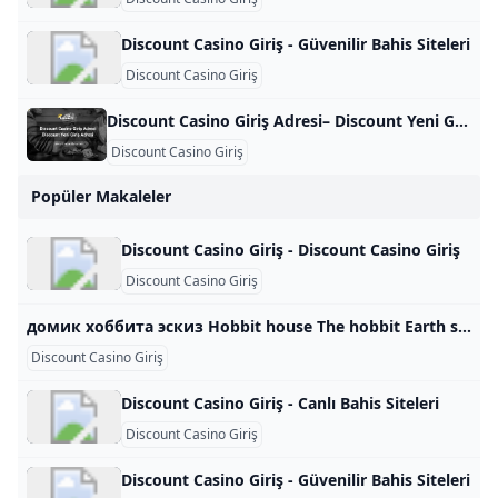
Discount Casino Giriş - Güvenilir Bahis Siteleri
Discount Casino Giriş
Discount Casino Giriş Adresi– Discount Yeni Giriş Adresi - Canlı Bahis ve Casino Bilgi Discount Casino giriş adresi, yabancı komisyonlara ait alan adıyla hizmetlerini sunduğundan dolayı belirli zaman aralıklarında engellenir. Türkiye’de ve dünya genelindeki belirli ülkelerde bahis, casino ya da buna benzer içerikler bulunduran siteler engellenir. Engellenmesindeki temel faktör, yasal prosedürler gereğince kabul edilmemesinden kaynaklanmaktadır. Platformlardan bazıları, Türkiye’deki yasaklardan dolayı tekrardan yeni sayfa açmayıp yasak olmayan ülkelerde üyeleri ile devam ediyor. Fakat bazı siteler ise adresini günceller ve üyelerini kaybetmeden içeriklerini sunmaya devam eder. Bu siteler içerisinde, Discount Casino platformu da gelir.
Discount Casino Giriş
Popüler Makaleler
Discount Casino Giriş - Discount Casino Giriş
Discount Casino Giriş
домик хоббита эскиз Hobbit house The hobbit Earth sheltered Türkiye’nin Discount Casino sitesi, bonus kampanyaları, giriş linkleri, yeni adres ve güncel linkler, nakit iade ve freespinler bu sitededir.
Discount Casino Giriş
Discount Casino Giriş - Canlı Bahis Siteleri
Discount Casino Giriş
Discount Casino Giriş - Güvenilir Bahis Siteleri