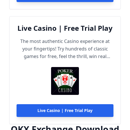
Live Casino | Free Trial Play
The most authentic Casino experience at
your fingertips! Try hundreds of classic
games for free, feel the thrill, win real
rewards!
Live Casino | Free Trial Play
OKX Exchange Download