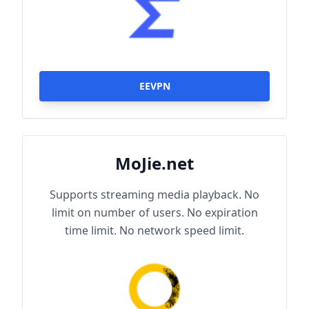
EEVPN
MoJie.net
Supports streaming media playback. No
limit on number of users. No expiration
time limit. No network speed limit.