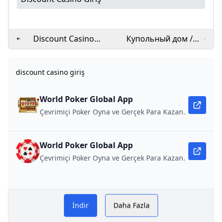
Discount Casino
Купольный дом /
Giriş - Casino
Экодом своими
Discount
руками / Зеленые
discount casino giriş
решения для всей
семьи. Green Life
Case a cupola
World Poker Global App
Progetto casa Casa a
Çevrimiçi Poker Oyna ve Gerçek Para Kazan.
cupola
World Poker Global App
Çevrimiçi Poker Oyna ve Gerçek Para Kazan.
ıt
İndir
Daha Fazla