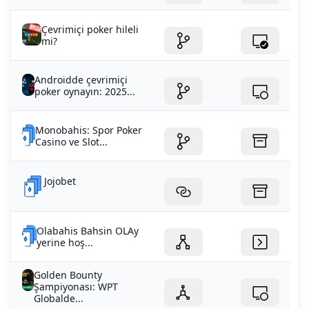
Çevrimiçi poker hileli
mi?
Androidde çevrimiçi
poker oynayın: 2025...
Monobahis: Spor Poker
Casino ve Slot...
Jojobet
Olabahis Bahsin OLAy
yerine hoş...
Golden Bounty
Şampiyonası: WPT
Globalde...