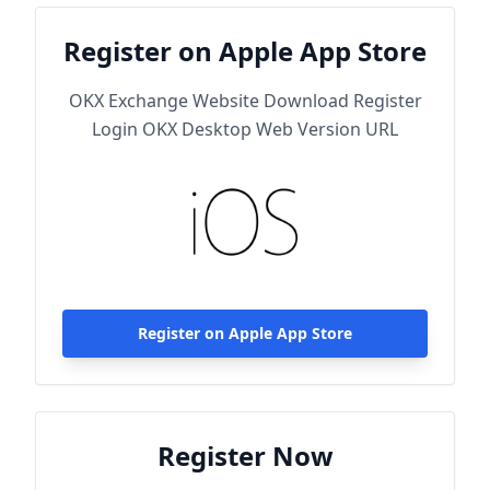
Register on Apple App Store
OKX Exchange Website Download Register
Login OKX Desktop Web Version URL
Register on Apple App Store
Register Now