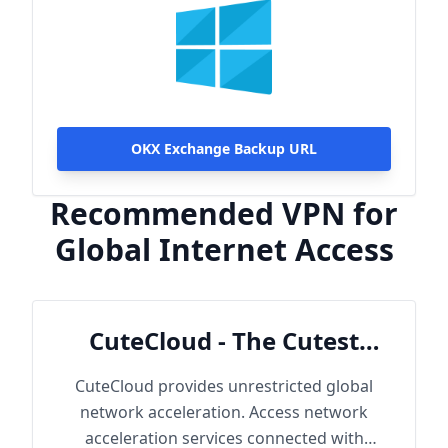
OKX Exchange Backup URL
Recommended VPN for
Global Internet Access
CuteCloud - The Cutest
Cloud
CuteCloud provides unrestricted global
network acceleration. Access network
acceleration services connected with