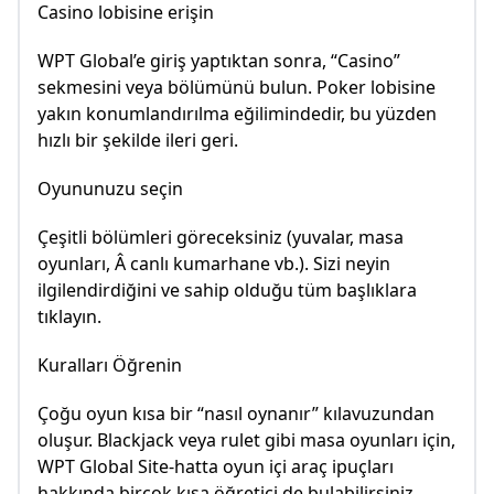
Casino lobisine erişin
WPT Global’e giriş yaptıktan sonra, “Casino”
sekmesini veya bölümünü bulun. Poker lobisine
yakın konumlandırılma eğilimindedir, bu yüzden
hızlı bir şekilde ileri geri.
Oyununuzu seçin
Çeşitli bölümleri göreceksiniz (yuvalar, masa
oyunları, Â canlı kumarhane vb.). Sizi neyin
ilgilendirdiğini ve sahip olduğu tüm başlıklara
tıklayın.
Kuralları Öğrenin
Çoğu oyun kısa bir “nasıl oynanır” kılavuzundan
oluşur. Blackjack veya rulet gibi masa oyunları için,
WPT Global Site-hatta oyun içi araç ipuçları
hakkında birçok kısa öğretici de bulabilirsiniz.