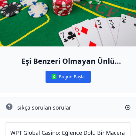
Eşi Benzeri Olmayan Ünlü
Masaları
Bugün Başla
Notifications
sıkça sorulan sorular
WPT Global Casino: Eğlence Dolu Bir Macera