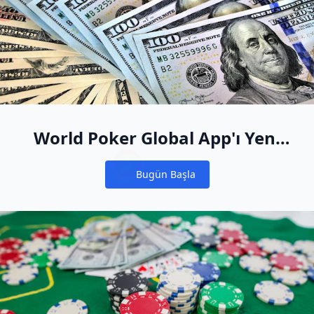
World Poker Global App'ı Yeni
Online Poker Eviniz Yapın
Bugün Başla
Notifications