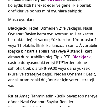
kolaydır, hızlı hareket eder ve genellikle parlak
grafikler ve bonus mini oyunlara sahiptir.
Masa oyunları
Blackjack
Hedef: Bitmeden 21’e yaklaşın. Nasıl
Oynanır: Bayiye karşı oynuyorsunuz. Her kartın
bir nokta değeri vardır; Yüz kartları 10’dur, aslar 1
veya 11 olabilir. İlk iki kartınızdan sonra Â vurabilir
(başka bir kart alabilirsiniz) veya Â standâ (kart
almayı durdurabilirsiniz). Tipik RTP:
Blackjack
,
casino dünyasındaki en iyi RTP’lerden birine
sahiptir, tipik olarak% 99,00 veya daha yüksek
(kural ve stratejiye bağlı). Neden Oynamalı: Basit,
ancak aramızdaki düşünürler için yeterli strateji
var.
Rulet
Amaç: Tahmin edin küçük beyaz top nereye
döner. Nasıl Oynanır: Sayılar, Renkler