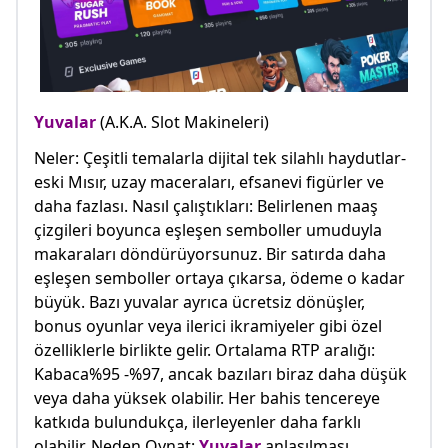
Yuvalar
(A.K.A. Slot Makineleri)
Neler: Çeşitli temalarla dijital tek silahlı haydutlar-
eski Mısır, uzay maceraları, efsanevi figürler ve
daha fazlası. Nasıl çalıştıkları: Belirlenen maaş
çizgileri boyunca eşleşen semboller umuduyla
makaraları döndürüyorsunuz. Bir satırda daha
eşleşen semboller ortaya çıkarsa, ödeme o kadar
büyük. Bazı yuvalar ayrıca ücretsiz dönüşler,
bonus oyunlar veya ilerici ikramiyeler gibi özel
özelliklerle birlikte gelir. Ortalama RTP aralığı:
Kabaca%95 -%97, ancak bazıları biraz daha düşük
veya daha yüksek olabilir. Her bahis tencereye
katkıda bulundukça, ilerleyenler daha farklı
olabilir. Neden Oynat:
Yuvalar
anlaşılması