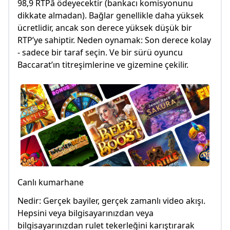
98,9 RTPâ ödeyecektir (bankacı komisyonunu
dikkate almadan). Bağlar genellikle daha yüksek
ücretlidir, ancak son derece yüksek düşük bir
RTP’ye sahiptir. Neden oynamak: Son derece kolay
- sadece bir taraf seçin. Ve bir sürü oyuncu
Baccarat’ın titreşimlerine ve gizemine çekilir.
Canlı kumarhane
Nedir: Gerçek bayiler, gerçek zamanlı video akışı.
Hepsini veya bilgisayarınızdan veya
bilgisayarınızdan rulet tekerleğini karıştırarak