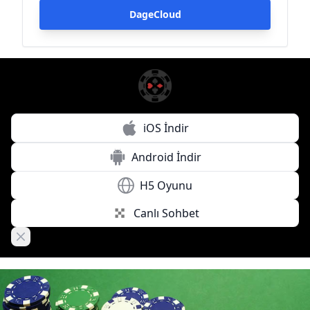
DageCloud
iOS İndir
Android İndir
H5 Oyunu
Canlı Sohbet
Close banner