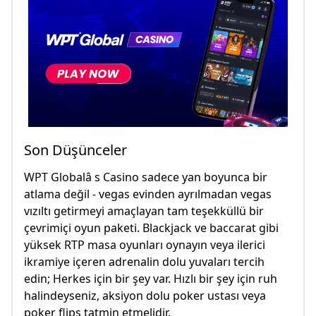
Son Düşünceler
WPT Globalâ s Casino sadece yan boyunca bir
atlama değil - vegas evinden ayrılmadan vegas
vızıltı getirmeyi amaçlayan tam teşekküllü bir
çevrimiçi oyun paketi. Blackjack ve baccarat gibi
yüksek RTP masa oyunları oynayın veya ilerici
ikramiye içeren adrenalin dolu yuvaları tercih
edin; Herkes için bir şey var. Hızlı bir şey için ruh
halindeyseniz, aksiyon dolu poker ustası veya
poker flips tatmin etmelidir.