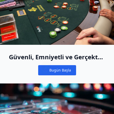
Güvenli, Emniyetli ve Gerçekten
Eğlenceli
Bugün Başla
Notifications