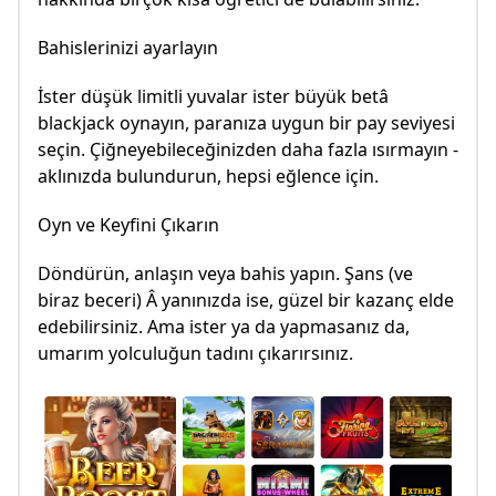
Bahislerinizi ayarlayın
İster düşük limitli yuvalar ister büyük betâ
blackjack oynayın, paranıza uygun bir pay seviyesi
seçin. Çiğneyebileceğinizden daha fazla ısırmayın -
aklınızda bulundurun, hepsi eğlence için.
Oyn ve Keyfini Çıkarın
Döndürün, anlaşın veya bahis yapın. Şans (ve
biraz beceri) Â yanınızda ise, güzel bir kazanç elde
edebilirsiniz. Ama ister ya da yapmasanız da,
umarım yolculuğun tadını çıkarırsınız.