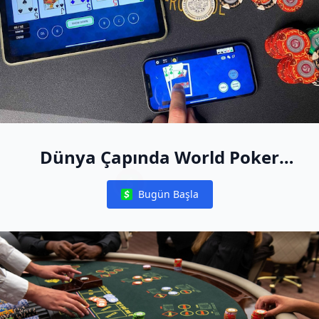
Dünya Çapında World Poker
Free App Canlı Etkinliklerine
Bugün Başla
Katılma Şansı Kazanın
Notifications