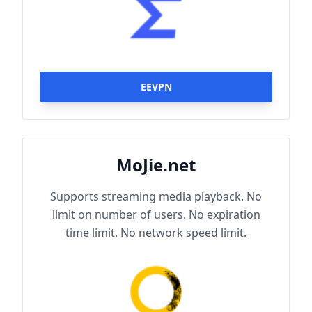
EEVPN
MoJie.net
Supports streaming media playback. No
limit on number of users. No expiration
time limit. No network speed limit.