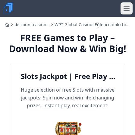
Ope
discount casino
WPT Global Casino: Eğlence dolu bir
Home
giriş
macera
FREE Games to Play –
Download Now & Win Big!
Slots Jackpot | Free Play &
Win Big
Huge selection of free Slots with massive
jackpots! Spin now and win life-changing
prizes. Instant play, real excitement!