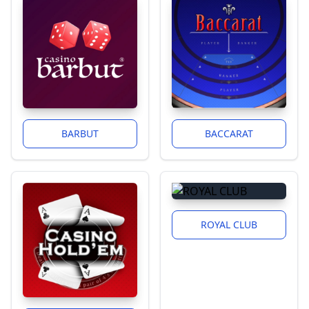
BARBUT
BACCARAT
ROYAL CLUB