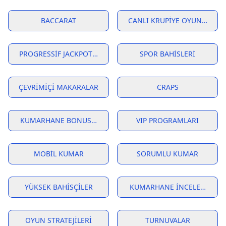
BACCARAT
CANLI KRUPIYE OYUNLARI
PROGRESSIF JACKPOTLAR
SPOR BAHISLERI
ÇEVRIMIÇI MAKARALAR
CRAPS
KUMARHANE BONUSLARI
VIP PROGRAMLARI
MOBIL KUMAR
SORUMLU KUMAR
YÜKSEK BAHISÇILER
KUMARHANE İNCELEMELERI
OYUN STRATEJILERI
TURNUVALAR