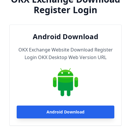
Register Login
Android Download
OKX Exchange Website Download Register
Login OKX Desktop Web Version URL
Android Download