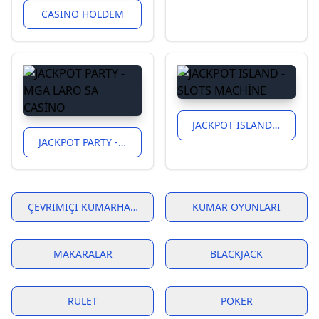
CASINO HOLDEM
JACKPOT ISLAND - SLOTS MACHINE
JACKPOT PARTY - MGA LARO SA CASINO
ÇEVRIMIÇI KUMARHANE
KUMAR OYUNLARI
MAKARALAR
BLACKJACK
RULET
POKER