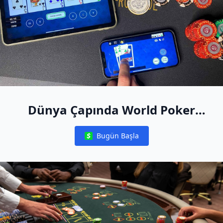
Dünya Çapında World Poker
Free App Canlı Etkinliklerine
Bugün Başla
Katılma Şansı Kazanın
Notifications