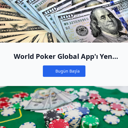
World Poker Global App'ı Yeni
Online Poker Eviniz Yapın
Bugün Başla
Notifications