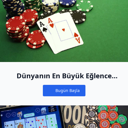
Dünyanın En Büyük Eğlence
Amaçlı Nakit Oyun Oyuncu
Bugün Başla
Havuzuna Katılın
Notifications