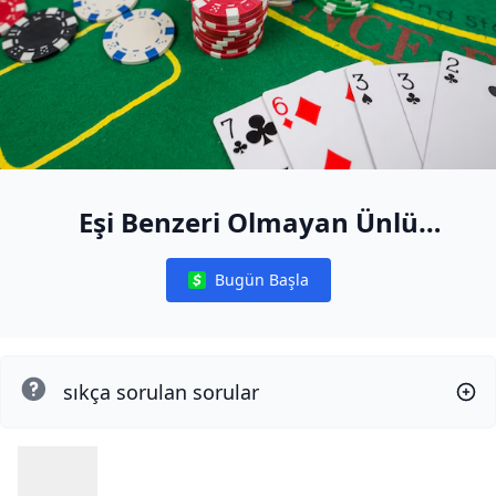
Eşi Benzeri Olmayan Ünlü
Masaları
Bugün Başla
Notifications
sıkça sorulan sorular