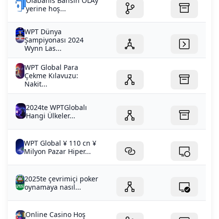
Olabahis Bahsin OLAy
yerine hoş...
WPT Dünya
Şampiyonası 2024
Wynn Las...
WPT Global Para
Çekme Kılavuzu:
Nakit...
2024te WPTGlobalı
Hangi Ülkeler...
WPT Global ¥ 110 cn ¥
Milyon Pazar Hiper...
2025te çevrimiçi poker
oynamaya nasıl...
Online Casino Hoş