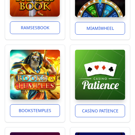
RAMSESBOOK
MIAMIWHEEL
BOOKSTEMPLES
CASINO PATIENCE