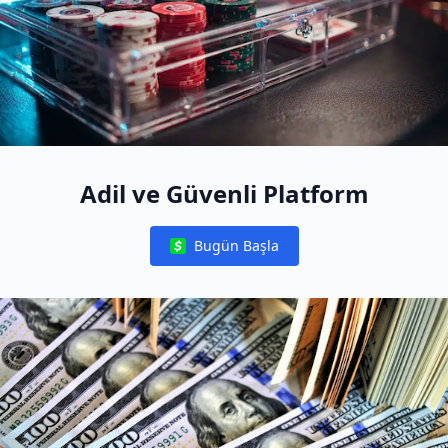
Adil ve Güvenli Platform
Bugün Başla
Notifications