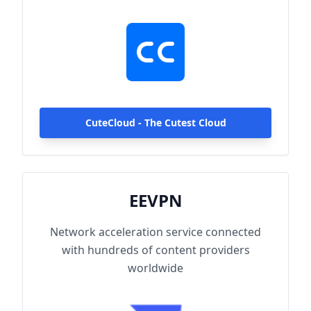
hundreds of content providers worldwide.
With up to 2000Mbps single-line access
capacity and 1000+ high-speed servers
globally, enjoy fast and stable connections
anytime, anywhere.
CuteCloud - The Cutest Cloud
EEVPN
Network acceleration service connected
with hundreds of content providers
worldwide