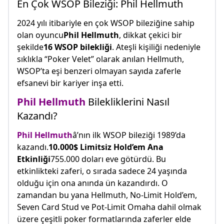
En Çok WSOP Bileziği: Phil Hellmuth
2024 yılı itibariyle en çok WSOP bileziğine sahip
olan oyuncu
Phil Hellmuth
, dikkat çekici bir
şekilde
16 WSOP bilekliği
. Ateşli kişiliği nedeniyle
sıklıkla “Poker Velet” olarak anılan Hellmuth,
WSOP’ta eşi benzeri olmayan sayıda zaferle
efsanevi bir kariyer inşa etti.
Phil Hellmuth
Bilekliklerini Nasıl
Kazandı?
Phil Hellmuth
â’nın ilk WSOP bileziği 1989’da
kazandı.
10.000$ Limitsiz Hold’em Ana
Etkinliği
755.000 doları eve götürdü. Bu
etkinlikteki zaferi, o sırada sadece 24 yaşında
olduğu için ona anında ün kazandırdı. O
zamandan bu yana Hellmuth, No-Limit Hold’em,
Seven Card Stud ve Pot-Limit Omaha dahil olmak
üzere çeşitli poker formatlarında zaferler elde