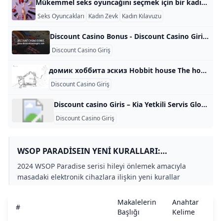
Mükemmel seks oyuncağını seçmek için bir kadın rehberi Gerçek olmak için Â Seks oyuncak alemi, sonsuz adalarla o şeker dükkanı gibi bir çok hissedebilir. Heyecan verici, kesinlikle, ama aynı zamanda biraz ezici. İster yeni deneyimleri merak eden bir acemi ya da bir şeyleri renklendirmek isteyen biri olsun, sizin için doğru oyuncak sadece kendinizi ve arzularınızı tanımak meselesidir. Kendini yansıtma ile başlayın **Sepete bir şey eklemeden önce duraklama:**Düşünmelisin: Ne arıyorum? Klitoral stimülasyon, g-spot ‘zevk mi yoksa belki de ikisini de sağlayan bir şey mi?
Seks Oyuncakları
Kadın Zevk
Kadın Kılavuzu
Discount Casino Bonus - Discount Casino Giris Discount Casino bonus kullanımı yerine direkt olarak kullanıcılarına nakit iade işlemi yapmaktadır. Bonus olarak nakit iade yöntemini uygulayan Discount Posted by casino giriş Discount Casino bonus kullanımları tamamen nakit iade şeklinde sürdürülmektedir. Kullanıcılar her gün oynadıkları bahislerin sonucunda kaybetme ile karşı karşıya kaldığı zaman 1000 TL’lik işlemlere kadar 100 TL kullanıcı üyenin hesabına aynı gün içerisinde aktarılmaktadır. Bu durumda kullanıcı üyelerin zararını çıkartabilmesi adına oldukça faydalı bir olanak sağlamaktadır. Discount Casino sitesinin nakit iade şeklinde işleyen bonusu ise her gün geçerli olmaktadır.
Discount Casino Giriş
домик хоббита эскиз Hobbit house The hobbit Earth sheltered Türkiye’nin Discount Casino sitesi, bonus kampanyaları, giriş linkleri, yeni adres ve güncel linkler, nakit iade ve freespinler bu sitededir.
Discount Casino Giriş
Discount casino Giris – Kia Yetkili Servis Globals Otomobil
Discount Casino Giriş
WSOP PARADISEIN YENI KURALLARI:
ELEKTRONIK CIHAZLAR VE GERÇEK ZAMANLI
2024 WSOP Paradise serisi hileyi önlemek amacıyla
YARDIM
masadaki elektronik cihazlara ilişkin yeni kurallar
getiriyor. Oyuncuların ve seyircilerin oyun sırasında
gerçek zamanlı yardım ve elektronik cihazları
Makalelerin
Anahtar
M
#
kullanması yasaklanacak. Bu heyecan verici etkinliğin
Başlığı
Kelime
B
kural değişiklikleri hakkında daha fazla bilgi edinin.