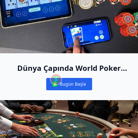
Dünya Çapında World Poker
Free App Canlı Etkinliklerine
Bugün Başla
Katılma Şansı Kazanın
Notifications