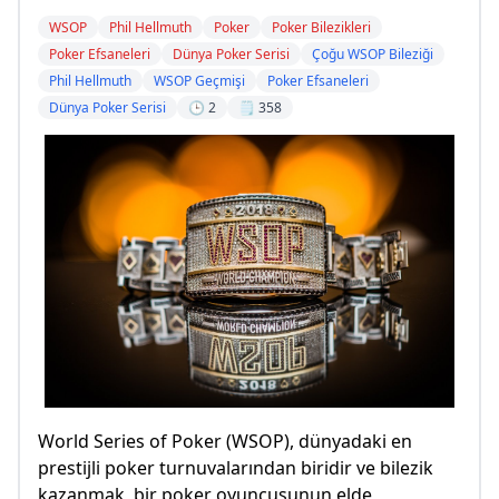
WSOP
Phil Hellmuth
Poker
Poker Bilezikleri
Poker Efsaneleri
Dünya Poker Serisi
Çoğu WSOP Bileziği
Phil Hellmuth
WSOP Geçmişi
Poker Efsaneleri
Dünya Poker Serisi
🕒 2
🗒️ 358
World Series of Poker (WSOP), dünyadaki en
prestijli poker turnuvalarından biridir ve bilezik
kazanmak, bir poker oyuncusunun elde