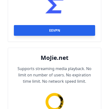
EEVPN
MoJie.net
Supports streaming media playback. No
limit on number of users. No expiration
time limit. No network speed limit.