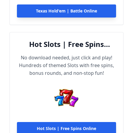
Texas Hold'em | Battle Online
Hot Slots | Free Spins
Online
No download needed, just click and play!
Hundreds of themed Slots with free spins,
bonus rounds, and non-stop fun!
Hot Slots | Free Spins Online