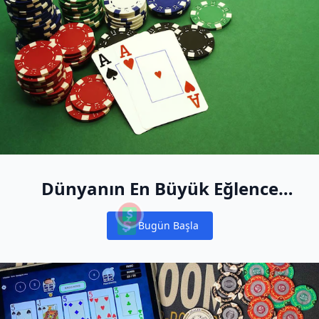
Dünyanın En Büyük Eğlence
Amaçlı Nakit Oyun Oyuncu
Bugün Başla
Havuzuna Katılın
Notifications