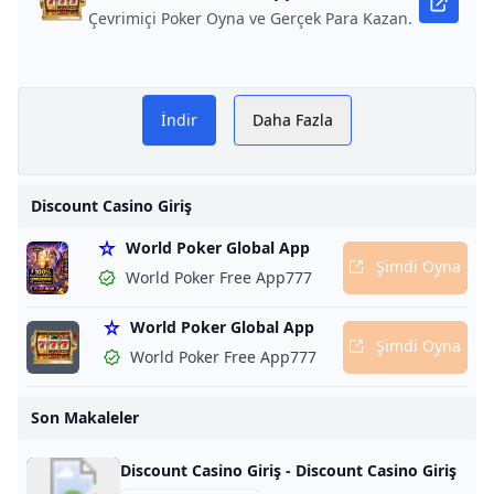
Çevrimiçi Poker Oyna ve Gerçek Para Kazan.
Y
Discount Casino Giriş, Kayıt
İndir
Daha Fazla
ve Erişim VIP Casino
Discount Casino Giriş
World Poker Global App
Şimdi Oyna
World Poker Free App777
World Poker Global App
Şimdi Oyna
World Poker Free App777
Son Makaleler
Discount Casino Giriş - Discount Casino Giriş