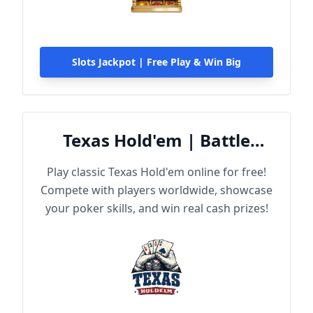
Slots Jackpot | Free Play & Win Big
Texas Hold'em | Battle
Online
Play classic Texas Hold'em online for free!
Compete with players worldwide, showcase
your poker skills, and win real cash prizes!