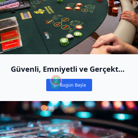
Güvenli, Emniyetli ve Gerçekten
Eğlenceli
Bugün Başla
Notifications