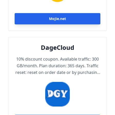
MoJie.net
DageCloud
10% discount coupon. Available traffic: 300
GB/month. Plan duration: 365 days. Traffic
reset: reset on order date or by purchasing
traffic package. Maximum achievable
bandwidth: 1000 Mbps. Node protocol:
Trojan.