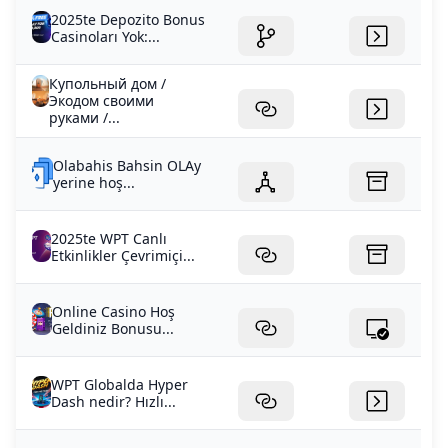
2025te Depozito Bonus
Casinoları Yok:...
Купольный дом /
Экодом своими
руками /...
Olabahis Bahsin OLAy
yerine hoş...
2025te WPT Canlı
Etkinlikler Çevrimiçi...
Online Casino Hoş
Geldiniz Bonusu...
WPT Globalda Hyper
Dash nedir? Hızlı...