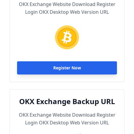
OKX Exchange Website Download Register
Login OKX Desktop Web Version URL
Register Now
OKX Exchange Backup URL
OKX Exchange Website Download Register
Login OKX Desktop Web Version URL