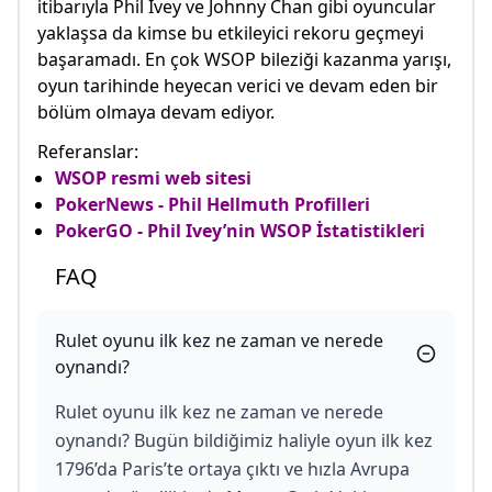
itibarıyla Phil Ivey ve Johnny Chan gibi oyuncular
yaklaşsa da kimse bu etkileyici rekoru geçmeyi
başaramadı. En çok WSOP bileziği kazanma yarışı,
oyun tarihinde heyecan verici ve devam eden bir
bölüm olmaya devam ediyor.
Referanslar:
WSOP resmi web sitesi
PokerNews - Phil Hellmuth Profilleri
PokerGO - Phil Ivey’nin WSOP İstatistikleri
FAQ
Rulet oyunu ilk kez ne zaman ve nerede
oynandı?
Rulet oyunu ilk kez ne zaman ve nerede
oynandı? Bugün bildiğimiz haliyle oyun ilk kez
1796’da Paris’te ortaya çıktı ve hızla Avrupa