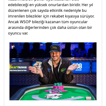
edebileceği en yüksek onurlardan biridir. Her yıl
düzenlenen çok sayıda etkinlik nedeniyle bu
imrenilen bilezikler için rekabet kıyasıya sürüyor.
Ancak WSOP bileziği kazanan tüm oyuncular
arasında diğerlerinden çok daha üstün olan bir
oyuncu var.