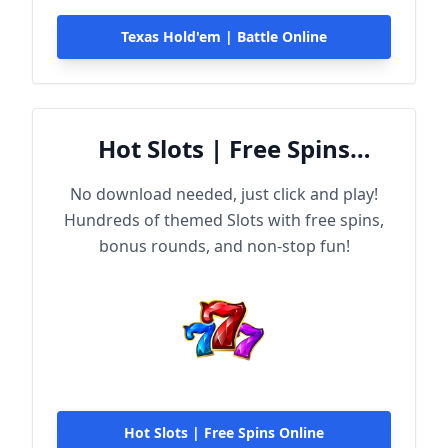
Texas Hold'em | Battle Online
Hot Slots | Free Spins
Online
No download needed, just click and play!
Hundreds of themed Slots with free spins,
bonus rounds, and non-stop fun!
Hot Slots | Free Spins Online