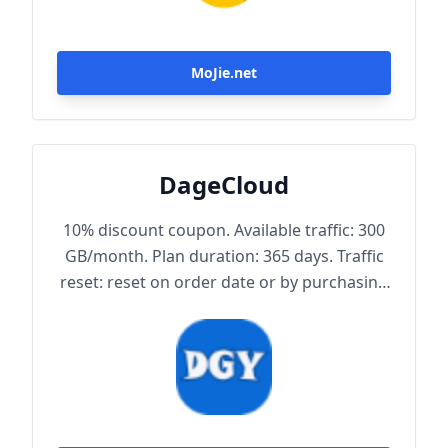
MoJie.net
DageCloud
10% discount coupon. Available traffic: 300
GB/month. Plan duration: 365 days. Traffic
reset: reset on order date or by purchasing
traffic package. Maximum achievable
bandwidth: 1000 Mbps. Node protocol:
Trojan.