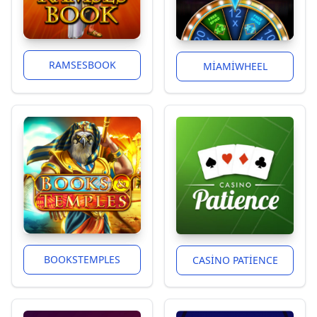
RAMSESBOOK
MIAMIWHEEL
BOOKSTEMPLES
CASINO PATIENCE