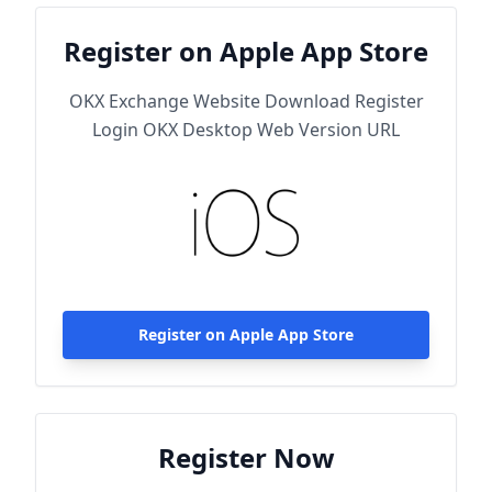
Register on Apple App Store
OKX Exchange Website Download Register
Login OKX Desktop Web Version URL
Register on Apple App Store
Register Now