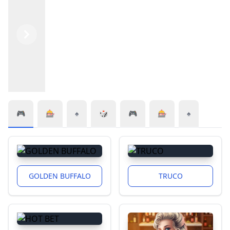
Previous
Next
🎮
🎰
♠️
🎲
🎮
🎰
♠️
GOLDEN BUFFALO
TRUCO