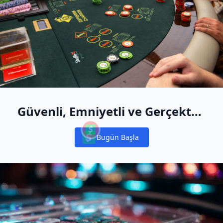
Güvenli, Emniyetli ve Gerçekten
Eğlenceli
Bugün Başla
Notifications