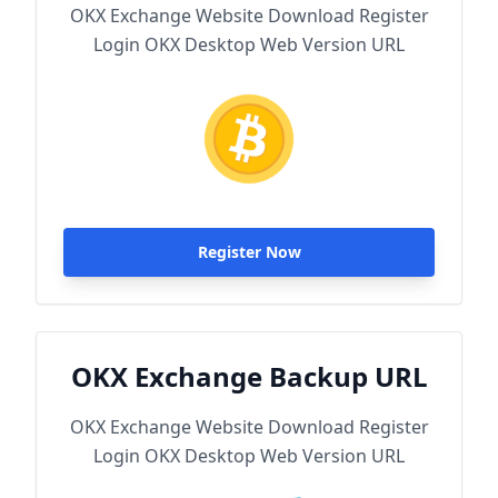
OKX Exchange Website Download Register
Login OKX Desktop Web Version URL
Register Now
OKX Exchange Backup URL
OKX Exchange Website Download Register
Login OKX Desktop Web Version URL