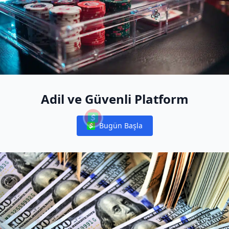
Adil ve Güvenli Platform
Bugün Başla
Notifications