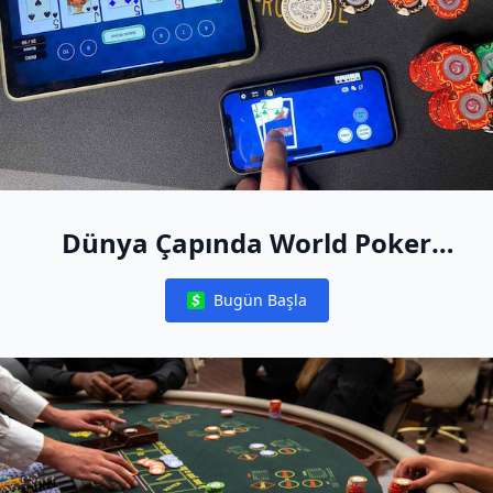
Dünya Çapında World Poker
Free App Canlı Etkinliklerine
Bugün Başla
Katılma Şansı Kazanın
Notifications