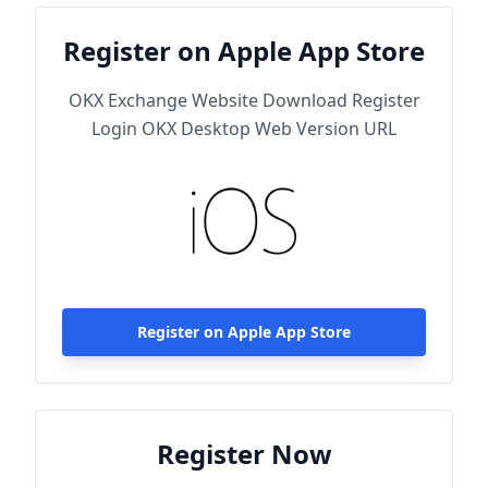
Register on Apple App Store
OKX Exchange Website Download Register
Login OKX Desktop Web Version URL
Register on Apple App Store
Register Now