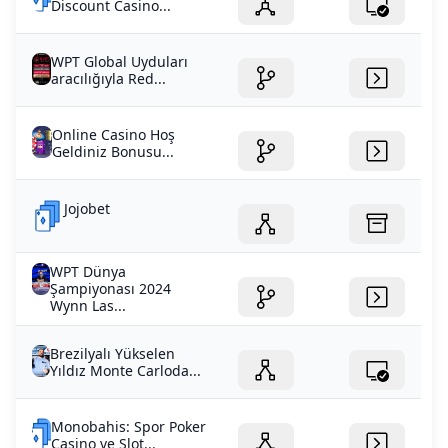
Discount Casino...
WPT Global Uyduları
aracılığıyla Red...
Online Casino Hoş
Geldiniz Bonusu...
Jojobet
WPT Dünya
Şampiyonası 2024
Wynn Las...
Brezilyalı Yükselen
Yıldız Monte Carloda...
Monobahis: Spor Poker
Casino ve Slot...