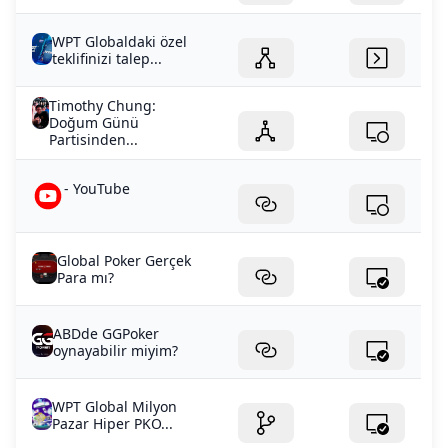
WPT Globaldaki özel
teklifinizi talep...
Timothy Chung:
Doğum Günü
Partisinden...
- YouTube
Global Poker Gerçek
Para mı?
ABDde GGPoker
oynayabilir miyim?
WPT Global Milyon
Pazar Hiper PKO...