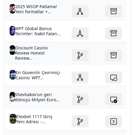
2025 WSOP Patlama!
Yeni formatlar +...
WPT Global Bonus
Terimler: Nakit Falan...
Discount Casino
Review Honest
Review...
En Güvenilir Çevrimiçi
Casino: WPT...
Shevliakov’un geri
dönüşü Milyon-Euro...
Elexbet 1117 Giriş
Yeni Adresi -...