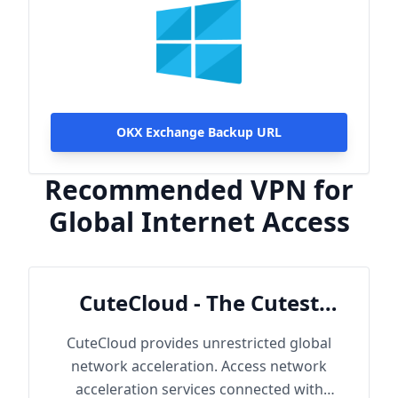
OKX Exchange Backup URL
Recommended VPN for
Global Internet Access
CuteCloud - The Cutest
Cloud
CuteCloud provides unrestricted global
network acceleration. Access network
acceleration services connected with