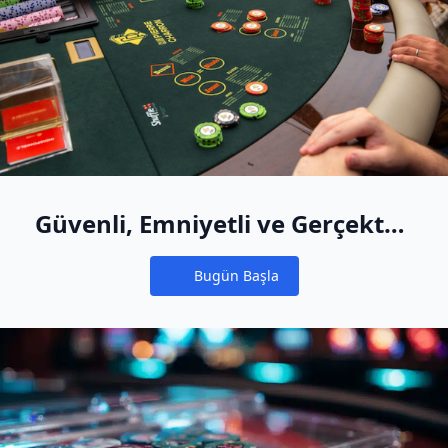
Güvenli, Emniyetli ve Gerçekten
Eğlenceli
Bugün Başla
Notifications