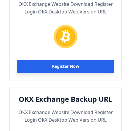
OKX Exchange Website Download Register
Login OKX Desktop Web Version URL
Register Now
OKX Exchange Backup URL
OKX Exchange Website Download Register
Login OKX Desktop Web Version URL