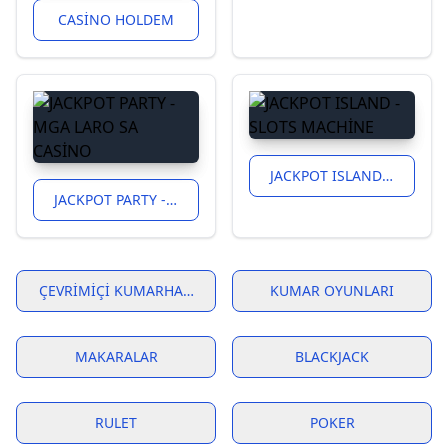
CASINO HOLDEM
JACKPOT ISLAND - SLOTS MACHINE
JACKPOT PARTY - MGA LARO SA CASINO
ÇEVRIMIÇI KUMARHANE
KUMAR OYUNLARI
MAKARALAR
BLACKJACK
RULET
POKER