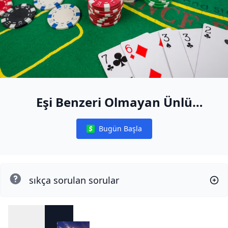
Eşi Benzeri Olmayan Ünlü
Masaları
Bugün Başla
Notifications
sıkça sorulan sorular