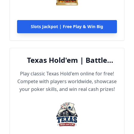
Slots Jackpot | Free Play & Win Big
Texas Hold'em | Battle
Online
Play classic Texas Hold'em online for free!
Compete with players worldwide, showcase
your poker skills, and win real cash prizes!