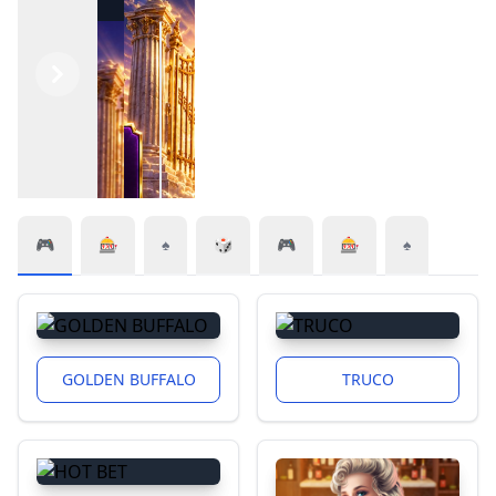
Previous
Next
🎮
🎰
♠️
🎲
🎮
🎰
♠️
GOLDEN BUFFALO
TRUCO