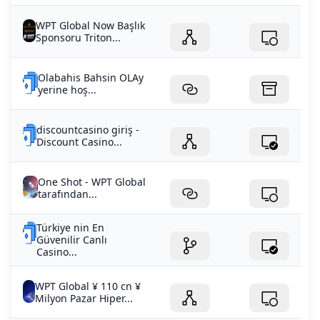
WPT Global Now Başlık
Sponsoru Triton...
Olabahis Bahsin OLAy
yerine hoş...
discountcasino giriş -
Discount Casino...
One Shot - WPT Global
tarafından...
Türkiye nin En
Güvenilir Canlı
Casino...
WPT Global ¥ 110 cn ¥
Milyon Pazar Hiper...