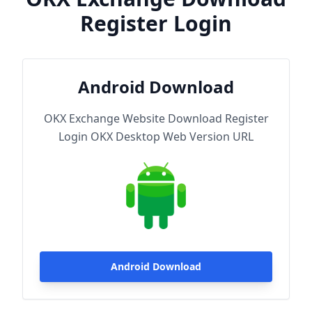
Register Login
Android Download
OKX Exchange Website Download Register
Login OKX Desktop Web Version URL
Android Download