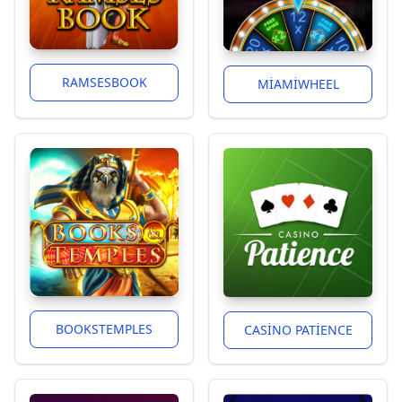
RAMSESBOOK
MIAMIWHEEL
BOOKSTEMPLES
CASINO PATIENCE