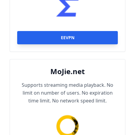
EEVPN
MoJie.net
Supports streaming media playback. No
limit on number of users. No expiration
time limit. No network speed limit.