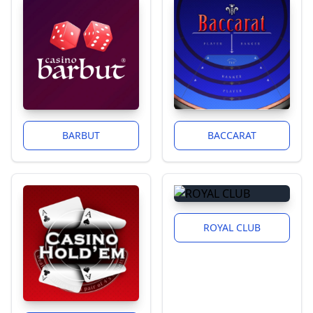
BARBUT
BACCARAT
ROYAL CLUB