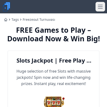
Ope
Tags
Freezeout Turnuvası
Home
FREE Games to Play –
Download Now & Win Big!
Slots Jackpot | Free Play &
Win Big
Huge selection of free Slots with massive
jackpots! Spin now and win life-changing
prizes. Instant play, real excitement!