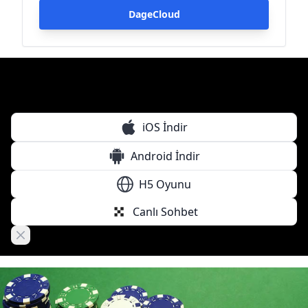
DageCloud
iOS İndir
Android İndir
H5 Oyunu
Canlı Sohbet
Close banner