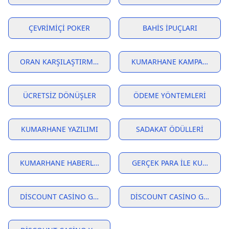
ÇEVRIMIÇI POKER
BAHIS İPUÇLARI
ORAN KARŞILAŞTIRMASI
KUMARHANE KAMPANYALAR
ÜCRETSIZ DÖNÜŞLER
ÖDEME YÖNTEMLERI
KUMARHANE YAZILIMI
SADAKAT ÖDÜLLERI
KUMARHANE HABERLERI
GERÇEK PARA İLE KUMAR
DISCOUNT CASINO GIRIŞ
DISCOUNT CASINO GÜNCEL 