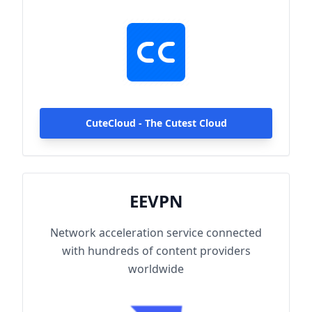
hundreds of content providers worldwide.
With up to 2000Mbps single-line access
capacity and 1000+ high-speed servers
globally, enjoy fast and stable connections
anytime, anywhere.
CuteCloud - The Cutest Cloud
EEVPN
Network acceleration service connected
with hundreds of content providers
worldwide