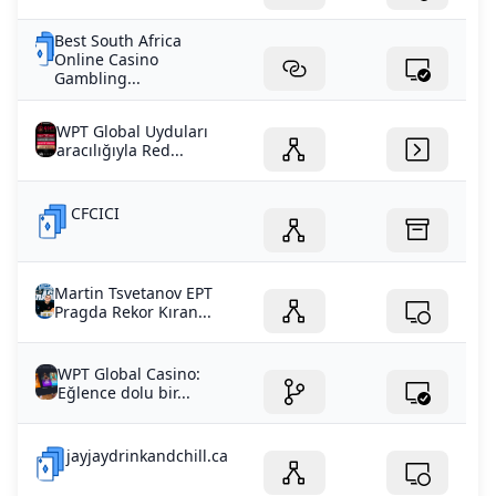
Best South Africa
Online Casino
Gambling...
WPT Global Uyduları
aracılığıyla Red...
CFCICI
Martin Tsvetanov EPT
Pragda Rekor Kıran...
WPT Global Casino:
Eğlence dolu bir...
jayjaydrinkandchill.ca