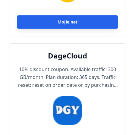
MoJie.net
DageCloud
10% discount coupon. Available traffic: 300
GB/month. Plan duration: 365 days. Traffic
reset: reset on order date or by purchasing
traffic package. Maximum achievable
bandwidth: 1000 Mbps. Node protocol:
Trojan.