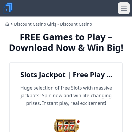
Ope
Discount Casino Giriş - Discount Casino
Home
FREE Games to Play –
Download Now & Win Big!
Slots Jackpot | Free Play &
Win Big
Huge selection of free Slots with massive
jackpots! Spin now and win life-changing
prizes. Instant play, real excitement!