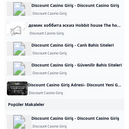
Discount Casino Giriş - Discount Casino Giriş
Discount Casino Giriş
домик хоббита эскиз Hobbit house The hobbit Earth sheltered Türkiye’nin Discount Casino sitesi, bonus kampanyaları, giriş linkleri, yeni adres ve güncel linkler, nakit iade ve freespinler bu sitededir.
Discount Casino Giriş
Discount Casino Giriş - Canlı Bahis Siteleri
Discount Casino Giriş
Discount Casino Giriş - Güvenilir Bahis Siteleri
Discount Casino Giriş
Discount Casino Giriş Adresi– Discount Yeni Giriş Adresi - Canlı Bahis ve Casino Bilgi Discount Casino giriş adresi, yabancı komisyonlara ait alan adıyla hizmetlerini sunduğundan dolayı belirli zaman aralıklarında engellenir. Türkiye’de ve dünya genelindeki belirli ülkelerde bahis, casino ya da buna benzer içerikler bulunduran siteler engellenir. Engellenmesindeki temel faktör, yasal prosedürler gereğince kabul edilmemesinden kaynaklanmaktadır. Platformlardan bazıları, Türkiye’deki yasaklardan dolayı tekrardan yeni sayfa açmayıp yasak olmayan ülkelerde üyeleri ile devam ediyor. Fakat bazı siteler ise adresini günceller ve üyelerini kaybetmeden içeriklerini sunmaya devam eder. Bu siteler içerisinde, Discount Casino platformu da gelir.
Discount Casino Giriş
Popüler Makaleler
Discount Casino Giriş - Discount Casino Giriş
Discount Casino Giriş