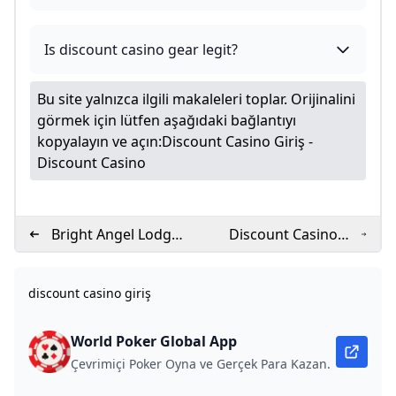
Is discount casino gear legit?
Bu site yalnızca ilgili makaleleri toplar. Orijinalini
görmek için lütfen aşağıdaki bağlantıyı
kopyalayın ve açın:
Discount Casino Giriş -
Discount Casino
Bright Angel Lodge
Discount Casino
& Cabins
Giriş Yeni Adresi -
Yabancı Bahis Siteleri
discount casino giriş
2022
World Poker Global App
Çevrimiçi Poker Oyna ve Gerçek Para Kazan.