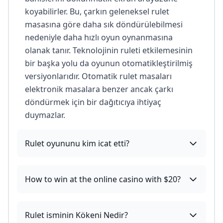
koyabilirler. Bu, çarkın geleneksel rulet
masasına göre daha sık döndürülebilmesi
nedeniyle daha hızlı oyun oynanmasına
olanak tanır. Teknolojinin ruleti etkilemesinin
bir başka yolu da oyunun otomatikleştirilmiş
versiyonlarıdır. Otomatik rulet masaları
elektronik masalara benzer ancak çarkı
döndürmek için bir dağıtıcıya ihtiyaç
duymazlar.
Rulet oyununu kim icat etti?
How to win at the online casino with $20?
Rulet isminin Kökeni Nedir?