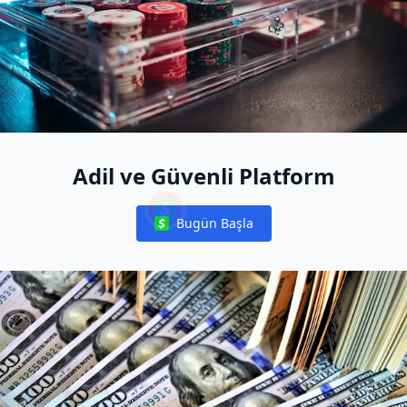
Adil ve Güvenli Platform
Bugün Başla
Notifications