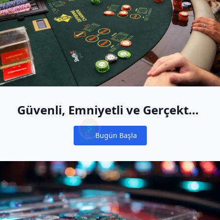
Güvenli, Emniyetli ve Gerçekten
Eğlenceli
Bugün Başla
Notifications