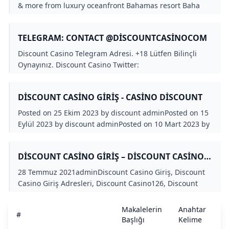
& more from luxury oceanfront Bahamas resort Baha
Mars world-renowned hotel collection.
TELEGRAM: CONTACT @DISCOUNTCASINOCOM
Discount Casino Telegram Adresi. +18 Lütfen Bilinçli
Oynayınız. Discount Casino Twitter:
https://twitter.com/Discountcasino8 Discount Casino
Giriş: https://bit.ly/4alBt0G
DISCOUNT CASINO GIRIŞ - CASINO DISCOUNT
Posted on 25 Ekim 2023 by discount adminPosted on 15
Eylül 2023 by discount adminPosted on 10 Mart 2023 by
discount adminPosted on 28 Eylül 2022 by discount
adminPosted on 1 Eylül 2022 by discount adminPosted
DISCOUNT CASINO GIRIŞ – DISCOUNT CASINO
on 29 Ağustos 2022 by discount adminPosted on 16
MOBIL
Ağustos 2022 by discount adminPosted on 11 Ağustos
28 Temmuz 2021adminDiscount Casino Giriş, Discount
2022 by discount adminPosted on 4 Ağustos 2022 by
Casino Giriş Adresleri, Discount Casino126, Discount
discount adminPosted on 15 Temmuz 2022 by discount
Casino127, Discount Casino12817 Şubat
admin
2021adminDiscount Casino, Discount Casino 117,
Makalelerin
Anahtar
M
#
Discount Casino 118, Discount Casino 119, Discount
Başlığı
Kelime
B
Casino 120, Discount Casino Giriş2020 yılının Şubat