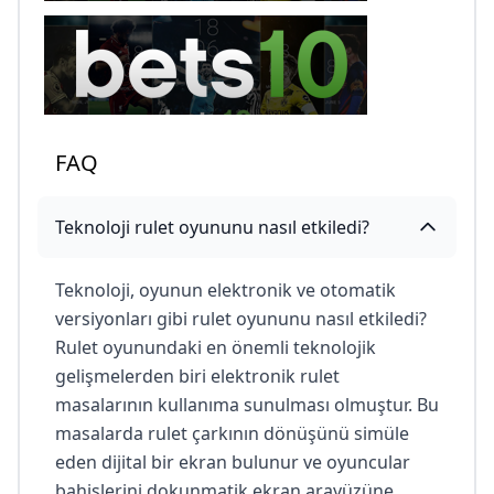
FAQ
Teknoloji rulet oyununu nasıl etkiledi?
Teknoloji, oyunun elektronik ve otomatik
versiyonları gibi rulet oyununu nasıl etkiledi?
Rulet oyunundaki en önemli teknolojik
gelişmelerden biri elektronik rulet
masalarının kullanıma sunulması olmuştur. Bu
masalarda rulet çarkının dönüşünü simüle
eden dijital bir ekran bulunur ve oyuncular
bahislerini dokunmatik ekran arayüzüne