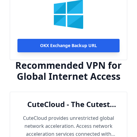
OKX Exchange Backup URL
Recommended VPN for
Global Internet Access
CuteCloud - The Cutest
Cloud
CuteCloud provides unrestricted global
network acceleration. Access network
acceleration services connected with