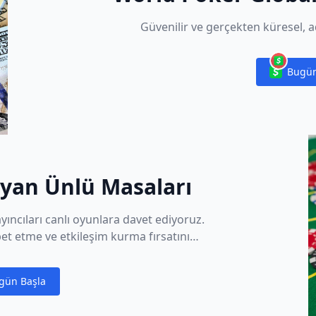
Poker Evi
Güvenilir ve gerçekten küresel, a
Bugün
Notificati
ayan Ünlü Masaları
yıncıları canlı oyunlara davet ediyoruz.
bet etme ve etkileşim kurma fırsatını
rmayın!
gün Başla
cations