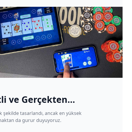
li ve Gerçekten
celi
k şekilde tasarlandı, ancak en yüksek
lmaktan da gurur duyuyoruz.