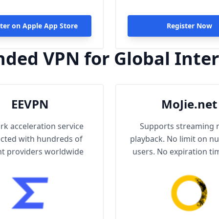
ter on Apple App Store
Register Now
ed VPN for Global Inter
EEVPN
MoJie.net
k acceleration service
Supports streaming 
cted with hundreds of
playback. No limit on n
t providers worldwide
users. No expiration tim
No network speed li