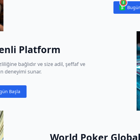
Bugün
Notificati
enli Platform
iliğine bağlıdır ve size adil, şeffaf ve
un deneyimi sunar.
gün Başla
cations
World Poker Global