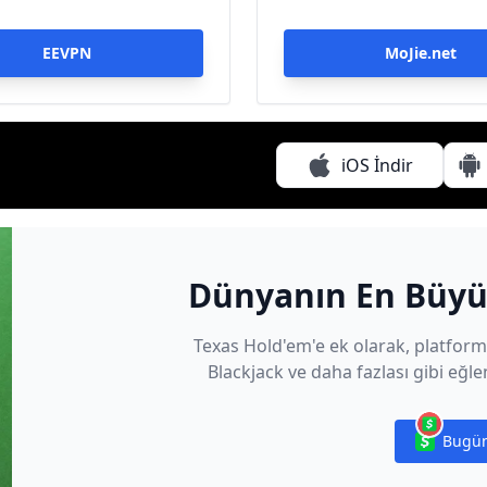
EEVPN
MoJie.net
iOS İndir
Dünyanın En Büyü
Nakit Oyun Oyuncu
Texas Hold'em'e ek olarak, platform
Blackjack ve daha fazlası gibi eğl
Bugün
Notificati