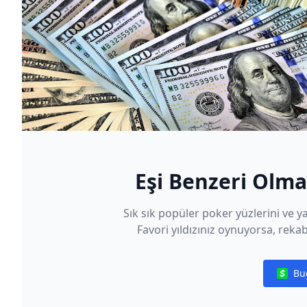
Eşi Benzeri Olm
Sık sık popüler poker yüzlerini ve ya
Favori yıldızınız oynuyorsa, reka
kaçı
Bu
Notifi