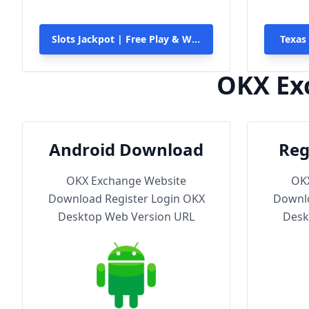
Slots Jackpot | Free Play & Win
Texas
Big
OKX Ex
Android Download
Reg
OKX Exchange Website
OK
Download Register Login OKX
Downlo
Desktop Web Version URL
Desk