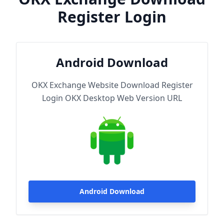
Register Login
Android Download
OKX Exchange Website Download Register
Login OKX Desktop Web Version URL
Android Download