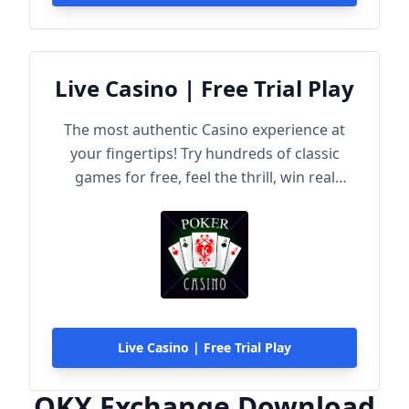
Live Casino | Free Trial Play
The most authentic Casino experience at
your fingertips! Try hundreds of classic
games for free, feel the thrill, win real
rewards!
Live Casino | Free Trial Play
OKX Exchange Download