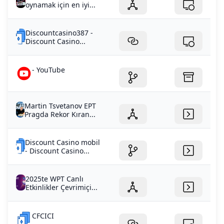
oynamak için en iyi...
Discountcasino387 -
Discount Casino...
- YouTube
Martin Tsvetanov EPT
Pragda Rekor Kıran...
Discount Casino mobil
- Discount Casino...
2025te WPT Canlı
Etkinlikler Çevrimiçi...
CFCICI