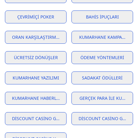
ÇEVRIMIÇI POKER
BAHIS İPUÇLARI
ORAN KARŞILAŞTIRMASI
KUMARHANE KAMPANYALAR
ÜCRETSIZ DÖNÜŞLER
ÖDEME YÖNTEMLERI
KUMARHANE YAZILIMI
SADAKAT ÖDÜLLERI
KUMARHANE HABERLERI
GERÇEK PARA İLE KUMAR
DISCOUNT CASINO GIRIŞ
DISCOUNT CASINO GÜNCEL 