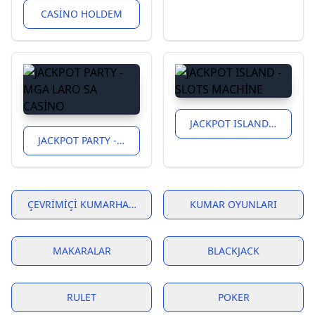
CASINO HOLDEM
JACKPOT ISLAND - SLOTS MACHINE
JACKPOT PARTY - MGA LARO SA CASINO
ÇEVRIMIÇI KUMARHANE
KUMAR OYUNLARI
MAKARALAR
BLACKJACK
RULET
POKER