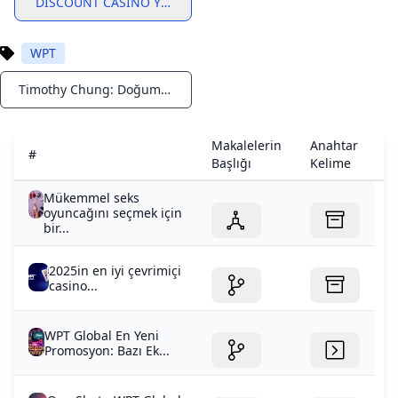
DISCOUNT CASINO YENI GÜNCEL GIRIŞ
WPT
Timothy Chung: Doğum Günü Partisinden WPT Prime Birleşik Krallık Şampiyonluğuna
Notifications
Makalelerin
Anahtar
M
#
Başlığı
Kelime
B
Mükemmel seks
oyuncağını seçmek için
bir...
2025in en iyi çevrimiçi
casino...
WPT Global En Yeni
Promosyon: Bazı Ek...