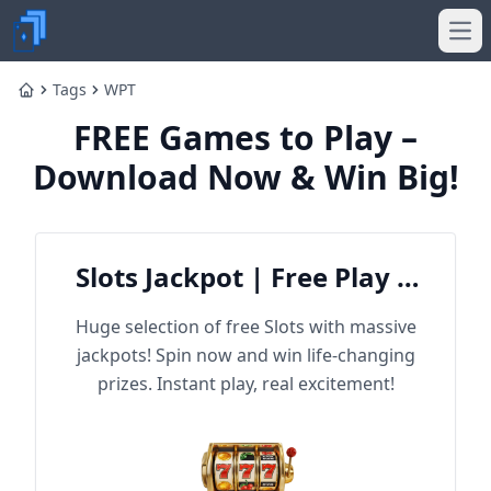
Ope
Tags
WPT
Home
FREE Games to Play –
Download Now & Win Big!
Slots Jackpot | Free Play &
Win Big
Huge selection of free Slots with massive
jackpots! Spin now and win life-changing
prizes. Instant play, real excitement!