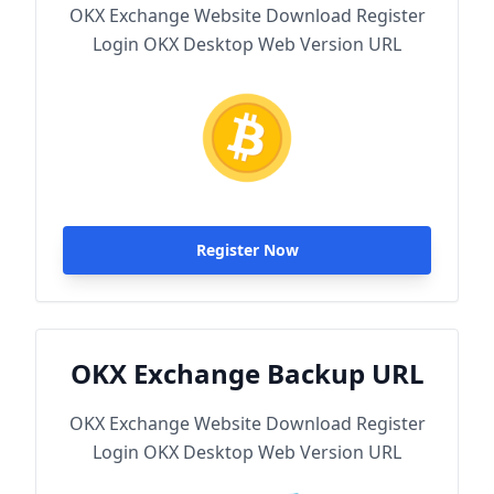
OKX Exchange Website Download Register
Login OKX Desktop Web Version URL
Register Now
OKX Exchange Backup URL
OKX Exchange Website Download Register
Login OKX Desktop Web Version URL