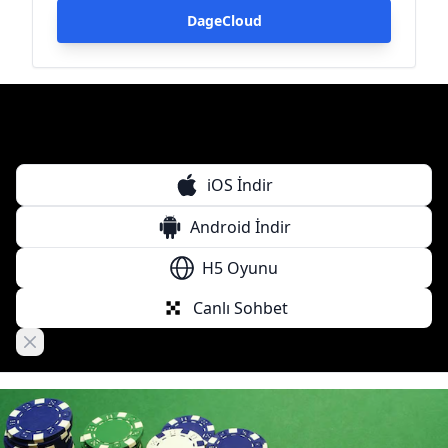
DageCloud
iOS İndir
Android İndir
H5 Oyunu
Canlı Sohbet
Close banner