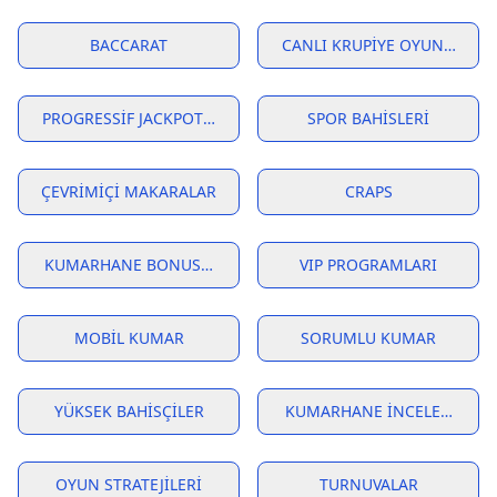
BACCARAT
CANLI KRUPIYE OYUNLARI
PROGRESSIF JACKPOTLAR
SPOR BAHISLERI
ÇEVRIMIÇI MAKARALAR
CRAPS
KUMARHANE BONUSLARI
VIP PROGRAMLARI
MOBIL KUMAR
SORUMLU KUMAR
YÜKSEK BAHISÇILER
KUMARHANE İNCELEMELERI
OYUN STRATEJILERI
TURNUVALAR