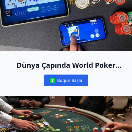
Dünya Çapında World Poker
Free App Canlı Etkinliklerine
Bugün Başla
Katılma Şansı Kazanın
Notifications