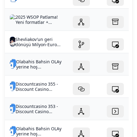
2025 WSOP Patlama!
Yeni formatlar +...
Shevliakov’un geri
dönüşü Milyon-Euro...
Olabahis Bahsin OLAy
yerine hoş...
Discountcasino 355 -
Discount Casino...
Discountcasino 353 -
Discount Casino...
Olabahis Bahsin OLAy
yerine hoş...