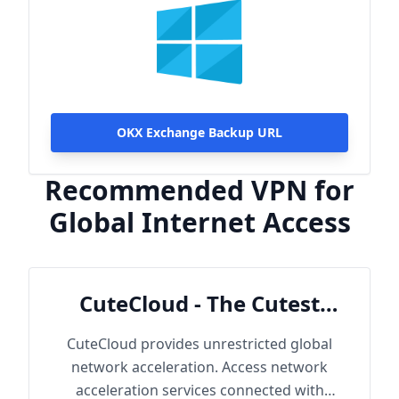
OKX Exchange Backup URL
Recommended VPN for
Global Internet Access
CuteCloud - The Cutest
Cloud
CuteCloud provides unrestricted global
network acceleration. Access network
acceleration services connected with