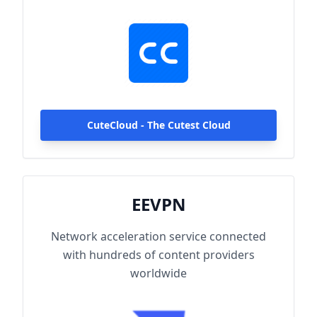
hundreds of content providers worldwide.
With up to 2000Mbps single-line access
capacity and 1000+ high-speed servers
globally, enjoy fast and stable connections
anytime, anywhere.
CuteCloud - The Cutest Cloud
EEVPN
Network acceleration service connected
with hundreds of content providers
worldwide