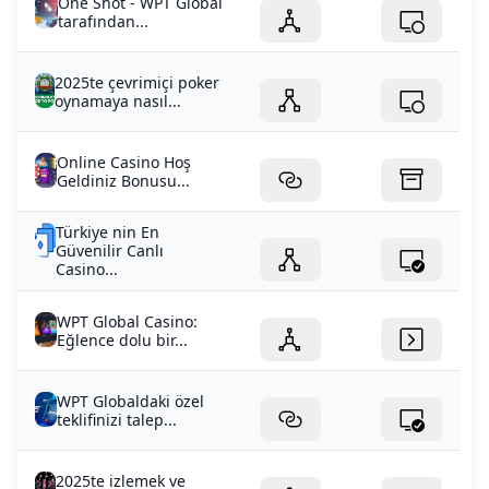
One Shot - WPT Global
tarafından...
2025te çevrimiçi poker
oynamaya nasıl...
Online Casino Hoş
Geldiniz Bonusu...
Türkiye nin En
Güvenilir Canlı
Casino...
WPT Global Casino:
Eğlence dolu bir...
WPT Globaldaki özel
teklifinizi talep...
2025te izlemek ve