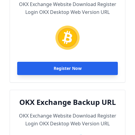
OKX Exchange Website Download Register
Login OKX Desktop Web Version URL
Register Now
OKX Exchange Backup URL
OKX Exchange Website Download Register
Login OKX Desktop Web Version URL