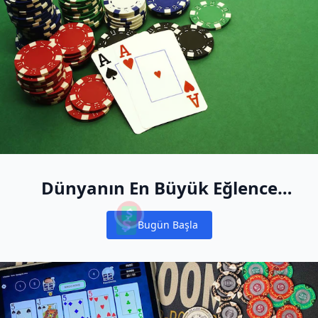
Dünyanın En Büyük Eğlence
Amaçlı Nakit Oyun Oyuncu
Bugün Başla
Havuzuna Katılın
Notifications