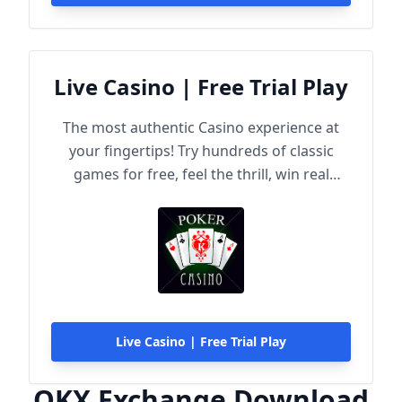
Live Casino | Free Trial Play
The most authentic Casino experience at
your fingertips! Try hundreds of classic
games for free, feel the thrill, win real
rewards!
Live Casino | Free Trial Play
OKX Exchange Download