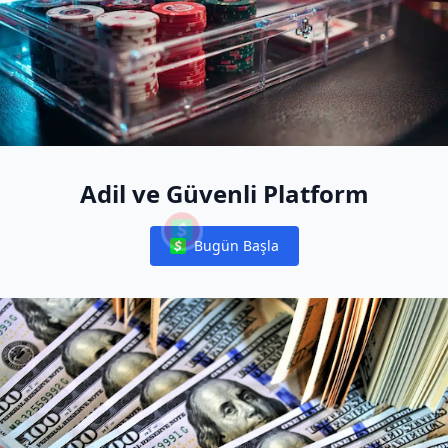
Adil ve Güvenli Platform
Bugün Başla
Notifications