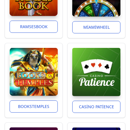
RAMSESBOOK
MIAMIWHEEL
BOOKSTEMPLES
CASINO PATIENCE