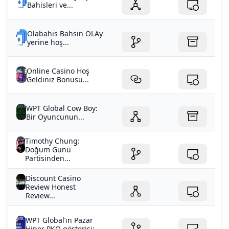
Bahisleri ve...
Olabahis Bahsin OLAy
yerine hoş...
Online Casino Hoş
Geldiniz Bonusu...
WPT Global Cow Boy:
Bir Oyuncunun...
Timothy Chung:
Doğum Günü
Partisinden...
Discount Casino
Review Honest
Review...
WPT Global’ın Pazar
Hiper PKO gösterisi:...