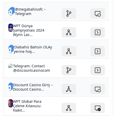
@megabahisofc –
Telegram
WPT Dünya
Şampiyonası 2024
Wynn Las...
Olabahis Bahsin OLAy
yerine hoş...
Telegram: Contact
@discountcasinocom
Discount Casino Giriş –
Discount Casino...
WPT Global Para
Çekme Kılavuzu:
Nakit...