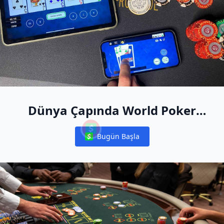
Dünya Çapında World Poker
Free App Canlı Etkinliklerine
Bugün Başla
Katılma Şansı Kazanın
Notifications