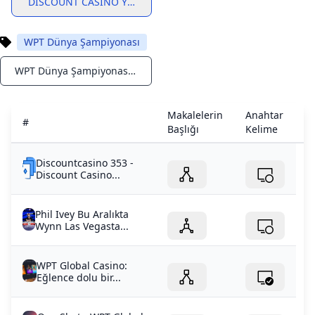
DISCOUNT CASINO YENI GÜNCEL GIRIŞ
WPT Dünya Şampiyonası
WPT Dünya Şampiyonası 2024 Wynn Las Vegasta Başlıyor: Neler Bekleniyor?
Notifications
Makalelerin
Anahtar
M
#
Başlığı
Kelime
B
Discountcasino 353 -
Discount Casino...
Phil Ivey Bu Aralıkta
Wynn Las Vegasta...
WPT Global Casino:
Eğlence dolu bir...