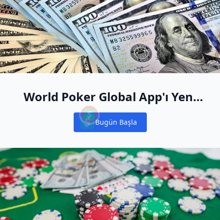
World Poker Global App'ı Yeni
Online Poker Eviniz Yapın
Bugün Başla
Notifications