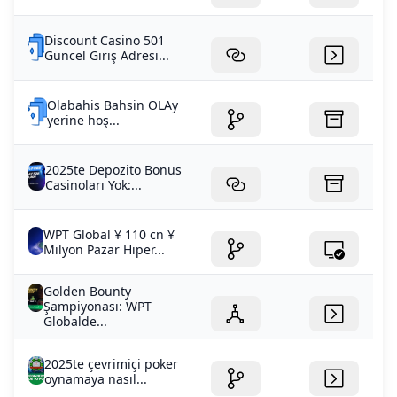
Discount Casino 501
Güncel Giriş Adresi...
Olabahis Bahsin OLAy
yerine hoş...
2025te Depozito Bonus
Casinoları Yok:...
WPT Global ¥ 110 cn ¥
Milyon Pazar Hiper...
Golden Bounty
Şampiyonası: WPT
Globalde...
2025te çevrimiçi poker
oynamaya nasıl...