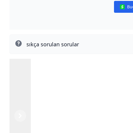
Bu
Notifi
sıkça sorulan sorular
Previous
Next