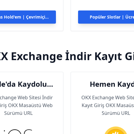
s Hold'em | Çevrimiçi
Popüler Slotlar | Ücre
Kapışma
Çevrimiçi Döndür
X Exchange İndir Kayıt Gi
le'da Kaydolup
Hemen Kayd
İndir
change Web Sitesi İndir
OKX Exchange Web Sites
Giriş OKX Masaüstü Web
Kayıt Giriş OKX Masaü
Sürümü URL
Sürümü URL