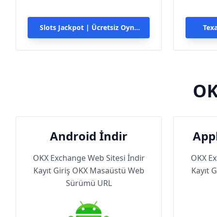
Slots Jackpot | Ücretsiz Oyna
Texa
ve Kazan
OK
Android İndir
App
OKX Exchange Web Sitesi İndir
OKX Ex
Kayıt Giriş OKX Masaüstü Web
Kayıt 
Sürümü URL