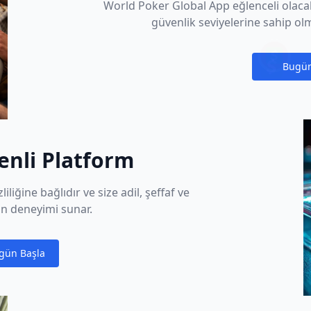
World Poker Global App eğlenceli olaca
güvenlik seviyelerine sahip o
Bugün
Notificati
enli Platform
iliğine bağlıdır ve size adil, şeffaf ve
un deneyimi sunar.
gün Başla
cations