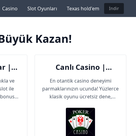
Casino
Slot Oyunları
Texas hold'em
İndir
Büyük Kazan!
ar |
Canlı Casino |
miçi
Ücretsiz Dene
ıkla ve
En otantik casino deneyimi
lot ile
parmaklarınızın ucunda! Yüzlerce
 bonus
klasik oyunu ücretsiz dene,
lence.
heyecanı hisset, gerçek ödüller
kazan.