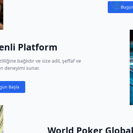
Bugün
Notificati
enli Platform
iliğine bağlıdır ve size adil, şeffaf ve
un deneyimi sunar.
gün Başla
cations
World Poker Global