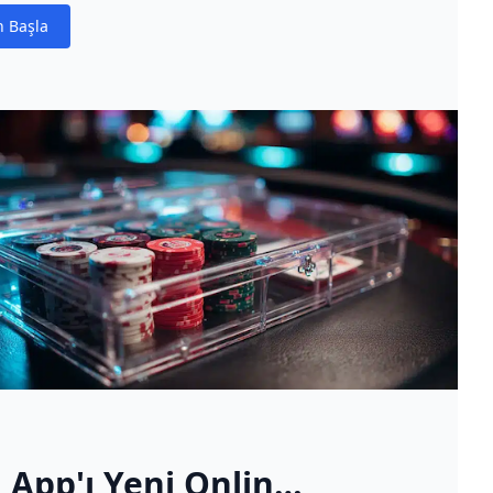
 Başla
ons
 App'ı Yeni Online