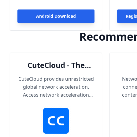
Android Download
Regis
Recommend
CuteCloud - The
Cutest Cloud
CuteCloud provides unrestricted
Networ
global network acceleration.
conne
Access network acceleration
conten
services connected with
hundreds of content providers
worldwide. With up to 2000Mbps
single-line access capacity and
1000+ high-speed servers