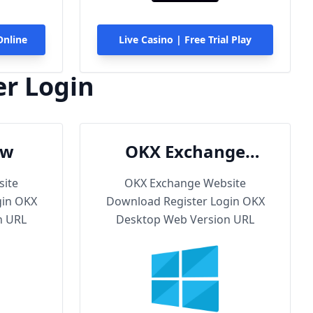
Online
Live Casino | Free Trial Play
r Login
ow
OKX Exchange
Backup URL
ite
OKX Exchange Website
gin OKX
Download Register Login OKX
n URL
Desktop Web Version URL