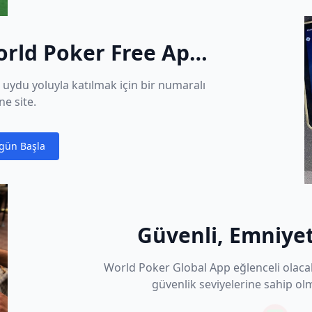
rld Poker Free App
rine Katılma Şansı
uydu yoluyla katılmak için bir numaralı
zanın
ne site.
gün Başla
cations
Güvenli, Emniyet
Eğlen
World Poker Global App eğlenceli olaca
güvenlik seviyelerine sahip o