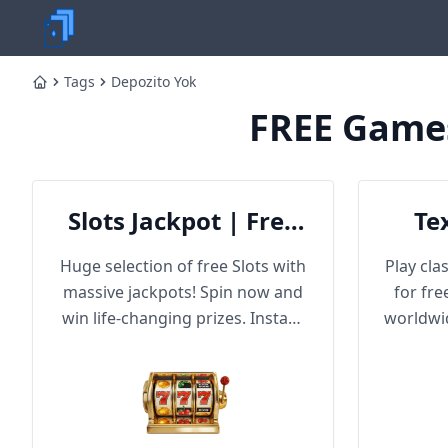
Tags
Depozito Yok
Home
FREE Games
Slots Jackpot | Free
Te
Play & Win Big
B
Huge selection of free Slots with
Play cla
massive jackpots! Spin now and
for fre
win life-changing prizes. Instant
worldwi
play, real excitement!
skills,