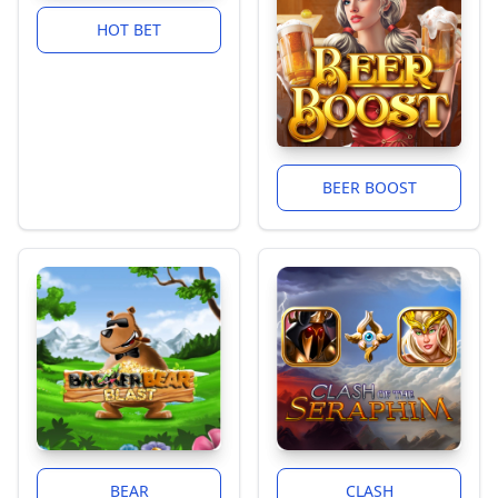
HOT BET
BEER BOOST
BEAR
CLASH