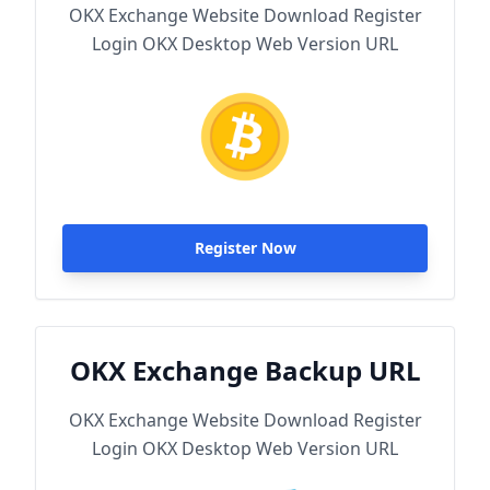
OKX Exchange Website Download Register
Login OKX Desktop Web Version URL
Register Now
OKX Exchange Backup URL
OKX Exchange Website Download Register
Login OKX Desktop Web Version URL