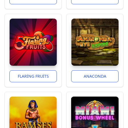
FLARING FRUITS
ANACONDA