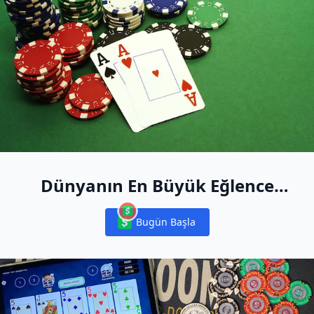
Dünyanın En Büyük Eğlence
Amaçlı Nakit Oyun Oyuncu
Bugün Başla
Havuzuna Katılın
Notifications