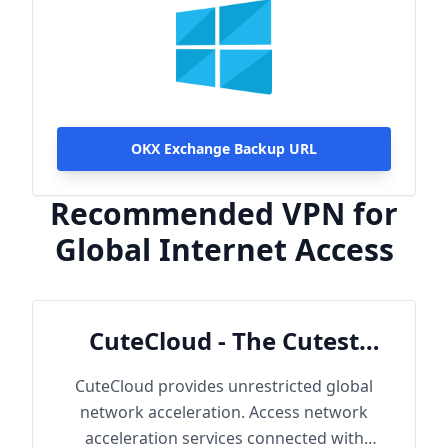
OKX Exchange Backup URL
Recommended VPN for
Global Internet Access
CuteCloud - The Cutest
Cloud
CuteCloud provides unrestricted global
network acceleration. Access network
acceleration services connected with