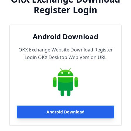
Register Login
Android Download
OKX Exchange Website Download Register
Login OKX Desktop Web Version URL
Android Download