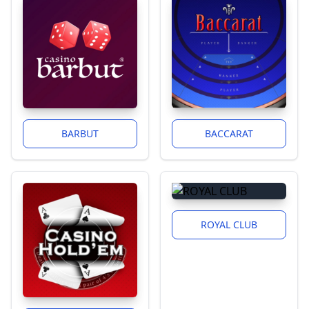
BARBUT
BACCARAT
ROYAL CLUB