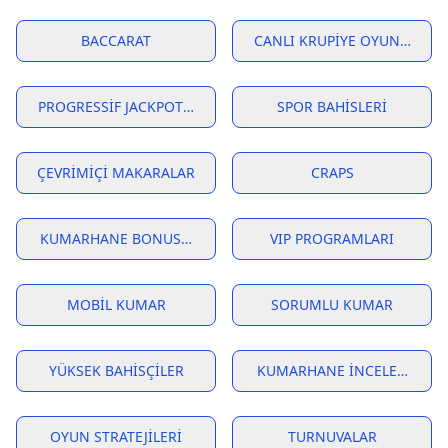
BACCARAT
CANLI KRUPIYE OYUNLARI
PROGRESSIF JACKPOTLAR
SPOR BAHISLERI
ÇEVRIMIÇI MAKARALAR
CRAPS
KUMARHANE BONUSLARI
VIP PROGRAMLARI
MOBIL KUMAR
SORUMLU KUMAR
YÜKSEK BAHISÇILER
KUMARHANE İNCELEMELERI
OYUN STRATEJILERI
TURNUVALAR