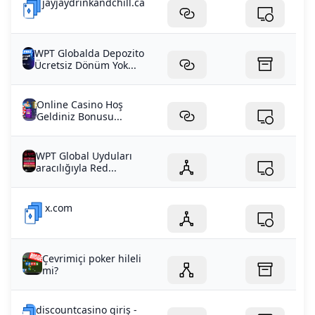
jayjaydrinkandchill.ca
WPT Globalda Depozito
Ücretsiz Dönüm Yok...
Online Casino Hoş
Geldiniz Bonusu...
WPT Global Uyduları
aracılığıyla Red...
x.com
Çevrimiçi poker hileli
mi?
discountcasino giriş -