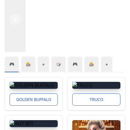
Previous
Next
🎮
🎰
♠️
🎲
🎮
🎰
♠️
GOLDEN BUFFALO
TRUCO