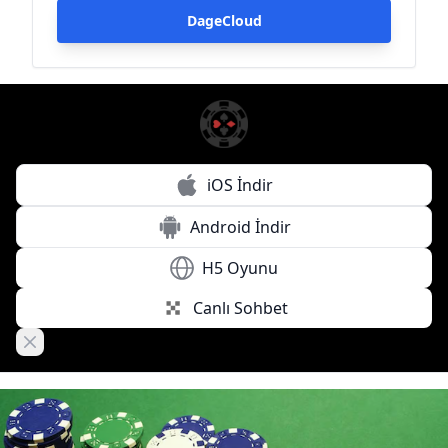
DageCloud
iOS İndir
Android İndir
H5 Oyunu
Canlı Sohbet
Close banner