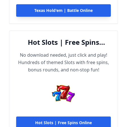
Texas Hold'em | Battle Online
Hot Slots | Free Spins
Online
No download needed, just click and play!
Hundreds of themed Slots with free spins,
bonus rounds, and non-stop fun!
Hot Slots | Free Spins Online