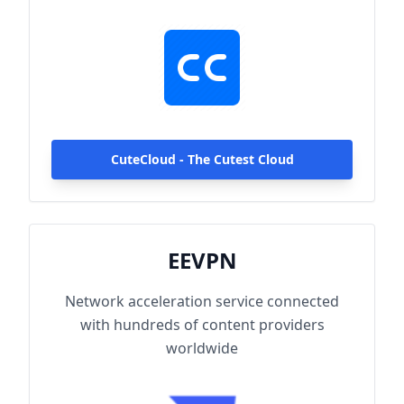
hundreds of content providers worldwide.
With up to 2000Mbps single-line access
capacity and 1000+ high-speed servers
globally, enjoy fast and stable connections
anytime, anywhere.
CuteCloud - The Cutest Cloud
EEVPN
Network acceleration service connected
with hundreds of content providers
worldwide