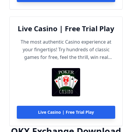
Live Casino | Free Trial Play
The most authentic Casino experience at
your fingertips! Try hundreds of classic
games for free, feel the thrill, win real
rewards!
Live Casino | Free Trial Play
OKX Exchange Download